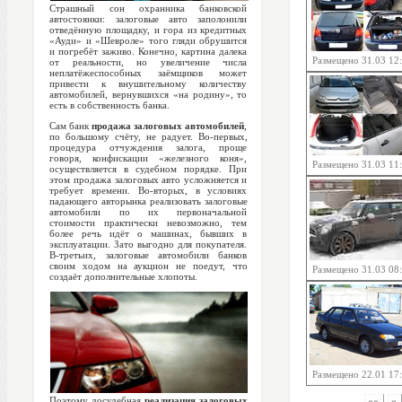
Страшный сон охранника банковской
автостоянки: залоговые авто заполонили
отведённую площадку, и гора из кредитных
«Ауди» и «Шевроле» того гляди обрушится
и погребёт заживо. Конечно, картина далека
Размещено 31.03 12
от реальности, но увеличение числа
неплатёжеспособных заёмщиков может
привести к внушительному количеству
автомобилей, вернувшихся «на родину», то
есть в собственность банка.
Сам банк
продажа залоговых автомобилей
,
по большому счёту, не радует. Во-первых,
процедура отчуждения залога, проще
говоря, конфискации «железного коня»,
Размещено 31.03 11
осуществляется в судебном порядке. При
этом продажа залоговых авто усложняется и
требует времени. Во-вторых, в условиях
падающего авторынка реализовать залоговые
автомобили по их первоначальной
стоимости практически невозможно, тем
более речь идёт о машинах, бывших в
эксплуатации. Зато выгодно для покупателя.
В-третьих, залоговые автомобили банков
своим ходом на аукцион не поедут, что
Размещено 31.03 08
создаёт дополнительные хлопоты.
Размещено 22.01 17
Поэтому досудебная
реализация залоговых
««
«