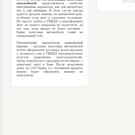
автомобилей
представляется наиболее
выигрышным вариантом, как для кредитора,
так и для заёмщика. В этом случае иногда
удаётся продать машину по адекватной цене,
особенно если авто в хорошем состоянии.
Но просто пойти в ГИБДД и переоформить
авто на нового владельца не получится, до
тех пор, пока кредит не будет погашен -
банки залоговые автомобили ставят на
специальный учёт.
Оптимальный, юридически защищённый
вариант – продажа залоговых автомобилей
путём оформления договора купли-продажи
у нотариуса или в ГИБДД (предварительно
получив разрешение залогодержателя).
Затем покупатель и продавец (естественно, с
деньгами) идут в банк. После зачисления
денег на счёт банка, т.е. погашения кредита,
можно будет оформлять машину на
покупателя.