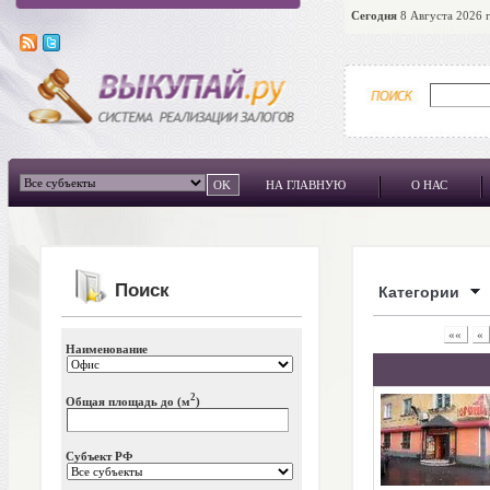
Сегодня
8 Августа 2026 г
НА ГЛАВНУЮ
О НАС
Поиск
Категории
««
«
Наименование
2
Общая площадь до (м
)
Субъект РФ