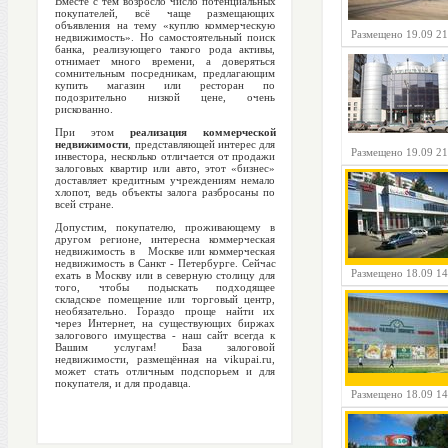
Вместе с тем возросло число потенциальных
покупателей, всё чаще размещающих
объявления на тему «куплю коммерческую
Размещено 19.09 21
недвижимость». Но самостоятельный поиск
банка, реализующего такого рода активы,
отнимает много времени, а доверяться
сомнительным посредникам, предлагающим
купить магазин или ресторан по
подозрительно низкой цене, очень
рискованно.
При этом
реализация коммерческой
недвижимости
, представляющей интерес для
Размещено 19.09 21
инвестора, несколько отличается от продажи
залоговых квартир или авто, этот «бизнес»
доставляет кредитным учреждениям немало
хлопот, ведь объекты залога разбросаны по
всей стране.
Допустим, покупателю, проживающему в
другом регионе, интересна коммерческая
недвижимость в Москве или коммерческая
недвижимость в Санкт - Петербурге. Сейчас
Размещено 18.09 14
ехать в Москву или в северную столицу для
того, чтобы подыскать подходящее
складское помещение или торговый центр,
необязательно. Гораздо проще найти их
через Интернет, на существующих биржах
залогового имущества - наш сайт всегда к
Вашим услугам! База залоговой
недвижимости, размещённая на vikupai.ru,
может стать отличным подспорьем и для
покупателя, и для продавца.
Размещено 18.09 14