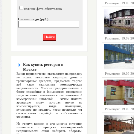
Размещено 19.09 20
наличие фото обязательно
Стоимость до (руб.)
Размещено 19.09 20
Как купить ресторан в
Москве
Банки периодически выставляют на продажу
Размещено 19.09 20
не только залоговые квартиры, дома и
транспортные средства, предметом торгов
всё чаще становится
коммерческая
недвижимость
. Многие предприниматели в
более спокойные в финансовом отношении
годы активно пользовались так называемой
коммерческой ипотекой – зачем платить
арендную плату, которая ничем не
компенсируется, когда помещение,
Размещено 19.09 20
купленное по кредиту, через несколько лет
окончательно перейдёт в собственность
заёмщика.
Но грянул кризис, и для многих ситуация
изменилась, и
продажа коммерческой
недвижимости
стала набирать обороты.