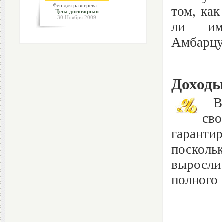
Фен для разогрева...
том, как
Цена договорная
30 Ноября 2009
ли им 
Амбарцум
Доходы
В к
св
гаранти
посколь
выросли
полного 