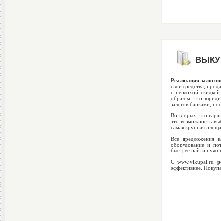
ВЫКУП
Реализация залогов
свои средства, прод
с неплохой скидкой
образом, это юриди
залогов банками, пос
Во-вторых, это гара
это возможность выб
самая крупная площа
Все предложения к
оборудование и по
быстрее найти нужны
С www.vikupai.ru
р
эффективнее. Покупа