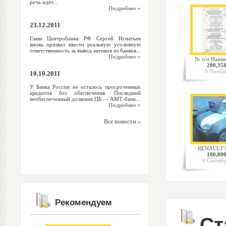
речь идёт...
Подробнее »
23.12.2011
Глава Центробанка РФ Сергей Игнатьев
вновь призвал ввести реальную уголовную
ответственность за вывод активов из банков...
Подробнее »
№ п/п Наиме
200,354
9 Ноябр
10.10.2011
У Банка России не осталось просроченных
кредитов без обеспечения. Последний
необеспеченный должник ЦБ — АМТ-банк...
Подробнее »
Все новости »
RENAULT K
180,000
8 Сентяб
Рекомендуем
Ст