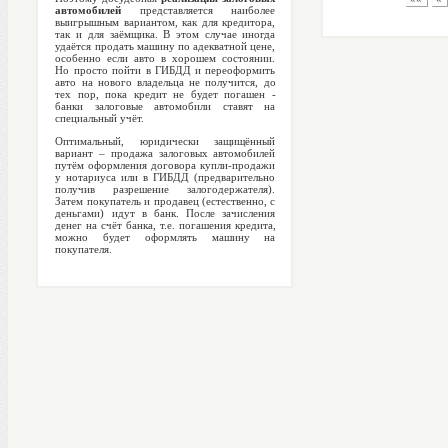
автомобилей
представляется наиболее
выигрышным вариантом, как для кредитора,
так и для заёмщика. В этом случае иногда
удаётся продать машину по адекватной цене,
особенно если авто в хорошем состоянии.
Но просто пойти в ГИБДД и переоформить
авто на нового владельца не получится, до
тех пор, пока кредит не будет погашен -
банки залоговые автомобили ставят на
специальный учёт.
Оптимальный, юридически защищённый
вариант – продажа залоговых автомобилей
путём оформления договора купли-продажи
у нотариуса или в ГИБДД (предварительно
получив разрешение залогодержателя).
Затем покупатель и продавец (естественно, с
деньгами) идут в банк. После зачисления
денег на счёт банка, т.е. погашения кредита,
можно будет оформлять машину на
покупателя.