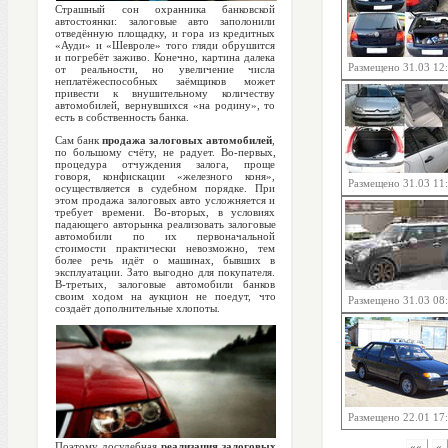
Страшный сон охранника банковской
автостоянки: залоговые авто заполонили
отведённую площадку, и гора из кредитных
«Ауди» и «Шевроле» того гляди обрушится
и погребёт заживо. Конечно, картина далека
Размещено 31.03 12
от реальности, но увеличение числа
неплатёжеспособных заёмщиков может
привести к внушительному количеству
автомобилей, вернувшихся «на родину», то
есть в собственность банка.
Сам банк
продажа залоговых автомобилей
,
по большому счёту, не радует. Во-первых,
процедура отчуждения залога, проще
говоря, конфискации «железного коня»,
Размещено 31.03 11
осуществляется в судебном порядке. При
этом продажа залоговых авто усложняется и
требует времени. Во-вторых, в условиях
падающего авторынка реализовать залоговые
автомобили по их первоначальной
стоимости практически невозможно, тем
более речь идёт о машинах, бывших в
эксплуатации. Зато выгодно для покупателя.
В-третьих, залоговые автомобили банков
своим ходом на аукцион не поедут, что
Размещено 31.03 08
создаёт дополнительные хлопоты.
Размещено 22.01 17
Поэтому досудебная
реализация залоговых
««
«