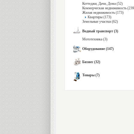
Коттеджи, Дачи, Дома (52)
Коммерческая недвижимость (239
Жилая недвижимость (173)
Квартиры (173)
Земельные участки (62)
Водный транспорт (3)
Мототехника (3)
Оборудование (147)
Бизнес (32)
Товары (7)