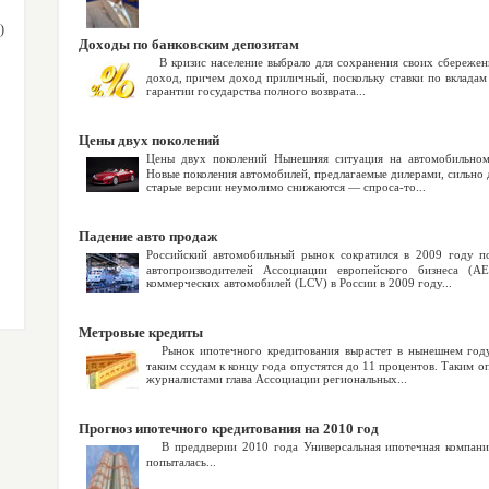
)
Доходы по банковским депозитам
В кризис население выбрало для сохранения своих сбережени
доход, причем доход приличный, поскольку ставки по вкладам
гарантии государства полного возврата...
Цены двух поколений
Цены двух поколений Нынешняя ситуация на автомобильном
Новые поколения автомобилей, предлагаемые дилерами, сильно
старые версии неумолимо снижаются — спроса-то...
Падение авто продаж
Российский автомобильный рынок сократился в 2009 году 
автопроизводителей Ассоциации европейского бизнеса (А
коммерческих автомобилей (LCV) в России в 2009 году...
Метровые кредиты
Рынок ипотечного кредитования вырастет в нынешнем году
таким ссудам к концу года опустятся до 11 процентов. Таким 
журналистами глава Ассоциации региональных...
Прогноз ипотечного кредитования на 2010 год
В преддверии 2010 года Универсальная ипотечная компан
попыталась...