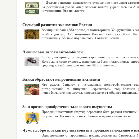
Доллар рекордно дешевеет по отношению к ведущим валютам 
на российском рынке американская валюта укрепилась на 8 к
интервенции. Это ненадолго...
Сценарий развития экономики России
Всемирный банк (ВБ) проводит мониторинги 32 крупнейших эк
ноября доклад "Об экономике России" стал уже 20-м. По
оптимизма у ВБ явно поубавилось. Согласно новым...
Лизинговые залоги автомобилей
Кризис, по принципу падения карточного домика, затронул не
Которые, в свою очередь, вынуждены были искать новые спосо
грядущую стабилизацию многие ЛК постепенно...
Банки обрастают непрошеными активами
Что делать банкиру с изношенным полиграфическим ст
риторический: за минувший «кризисный» год балансы р
непрофильного имущества, перешедшего от обанкротившихся...
За и против приобретения залогового имущества
Продажи ипотечных квартир перестают быть редким явлением. 
имущество. На многих сайтах банков заведена специальная...
Чужое добро или как поучаствовать в продаже заложенного и
Одновременно с нарастанием плохих долгов на банковских ба