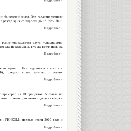
Подробнее »
й банковский вклад. Это гарантированный
 в разгар кризиса выросли до 18-20%. Да и
Подробнее »
 рынке определяется двумя тенденциями.
 дороже предыдущих, в то же время цены на
Подробнее »
почти вдвое Как подсчитали в комитете
ЕБ), продажи новых легковых и легких
Подробнее »
 примерно на 10 процентов. А ставки по
оптимистичным прогнозом поделился вчера с
Подробнее »
ия «УНИКОМ» подвела итоги 2009 года и
Подробнее »