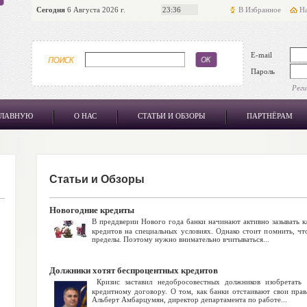
Сегодня
6 Августа 2026 г.
23:36
В Избранное
На
E-mail
Пароль
Рег
ГЛАВНУЮ
О НАС
СТАТЬИ И ОБЗОРЫ
ПАРТНЁРАМ
Статьи и Обзоры
Новогодние кредиты
В преддверии Нового года банки начинают активно зазывать к
кредитов на специальных условиях. Однако стоит помнить, чт
пределы. Поэтому нужно внимательно вчитываться...
Должники хотят беспроцентных кредитов
Кризис заставил недобросовестных должников изобретать
кредитному договору. О том, как банки отстаивают свои прав
Альберт Амбарцумян, директор департамента по работе...