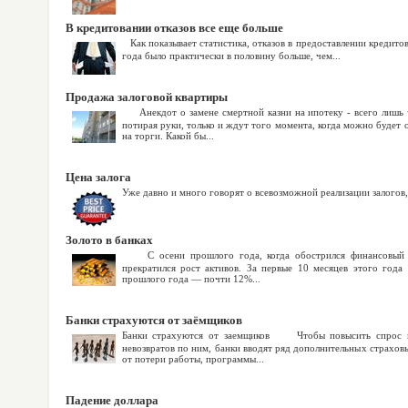
В кредитовании отказов все еще больше
Как показывает статистика, отказов в предоставлении кредитов
года было практически в половину больше, чем...
Продажа залоговой квартиры
Анекдот о замене смертной казни на ипотеку - всего лишь ч
потирая руки, только и ждут того момента, когда можно будет 
на торги. Какой бы...
Цена залога
Уже давно и много говорят о всевозможной реализации залогов,
Золото в банках
С осени прошлого года, когда обострился финансовый кр
прекратился рост активов. За первые 10 месяцев этого года
прошлого года — почти 12%...
Банки страхуются от заёмщиков
Банки страхуются от заемщиков Чтобы повысить спрос на
невозвратов по ним, банки вводят ряд дополнительных страхо
от потери работы, программы...
Падение доллара