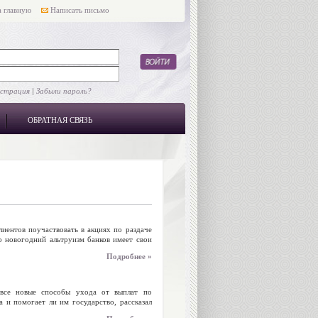
 главную
Написать письмо
истрация
|
Забыли пароль?
ОБРАТНАЯ СВЯЗЬ
лиентов поучаствовать в акциях по раздаче
о новогодний альтруизм банков имеет свои
Подробнее »
 все новые способы ухода от выплат по
а и помогает ли им государство, рассказал