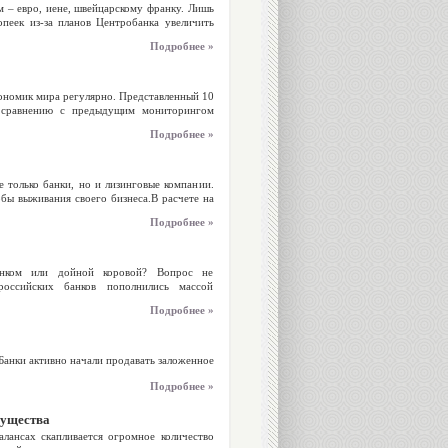
– евро, иене, швейцарскому франку. Лишь
опеек из-за планов Центробанка увеличить
Подробнее »
ономик мира регулярно. Представленный 10
 сравнению с предыдущим мониторингом
Подробнее »
 только банки, но и лизинговые компании.
бы выживания своего бизнеса.В расчете на
Подробнее »
анком или дойной коровой? Вопрос не
оссийских банков пополнились массой
Подробнее »
Банки активно начали продавать заложенное
Подробнее »
мущества
лансах скапливается огромное количество