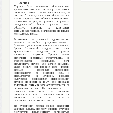
легко!
Хорошо быть человеком обеспеченным,
чувствовать, что весь мир в кармане, жить в
роскошном доме и менять машины в год не
по разу. А если до «высшего общества» ещё
далеко, а купить автомобиль хочется, причём
в качестве не предмета роскоши, а средства
передвижения? Вопрос решаем, если
обратить внимание на
залоговые
автомобили банков
, реализуемые по вполне
приемлемым ценам.
В отличие от залоговой недвижимости,
легковые автомобили продаются легче и
быстрее – дело в том, что многие заёмщики
брали банковский кредит под залог
транспортного средства, не рискуя
закладывать квартиру. Пришло время
выполнять кредитные обязательства, но
обстоятельства изменились, долг
выплачивать нечем. Что делает заёмщик?
Ищет деньги или продаёт авто. Третий
вариант - залоговые автомобили
конфискуются по решению суда и
выставляются на аукцион. Большое
количество скопившихся непрофильных
активов приводит к тому, что
продажа
залоговых автомобилей
осуществляется по
сниженным ценам. Не исключено, что
залоговые авто скоро будут товарами
повышенного спроса – машины находятся в
хорошем состоянии, а документы
оформляются достаточно быстро.
На публичных торгах можно заключить
удачную сделку, поэтому многие будущие
покупатели предпочитают пользоваться