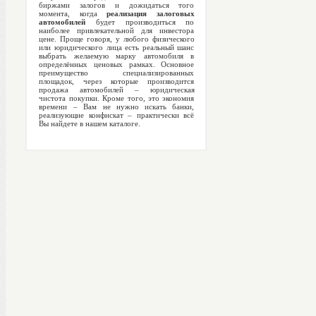
биржами залогов и дожидаться того
момента, когда
реализация залоговых
автомобилей
будет производиться по
наиболее привлекательной для инвестора
цене. Проще говоря, у любого физического
или юридического лица есть реальный шанс
выбрать желаемую марку автомобиля в
определённых ценовых рамках. Основное
преимущество специализированных
площадок, через которые производится
продажа автомобилей – юридическая
чистота покупки. Кроме того, это экономия
времени – Вам не нужно искать банки,
реализующие конфискат – практически всё
Вы найдете в нашем каталоге.