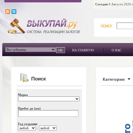
Сегодня
6 Августа 2026 г
НА ГЛАВНУЮ
О НАС
Поиск
Категории
Марка
Пробег до (км)
Год создания
-