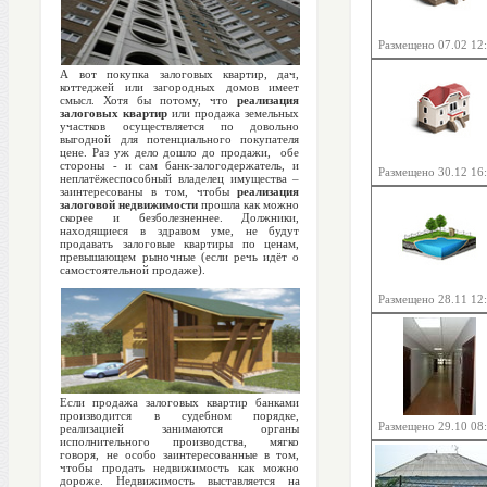
Размещено 07.02 12
А вот покупка залоговых квартир, дач,
коттеджей или загородных домов имеет
смысл. Хотя бы потому, что
реализация
залоговых квартир
или продажа земельных
участков осуществляется по довольно
выгодной для потенциального покупателя
цене. Раз уж дело дошло до продажи, обе
стороны - и сам банк-залогодержатель, и
Размещено 30.12 16
неплатёжеспособный владелец имущества –
заинтересованы в том, чтобы
реализация
залоговой недвижимости
прошла как можно
скорее и безболезненнее. Должники,
находящиеся в здравом уме, не будут
продавать залоговые квартиры по ценам,
превышающем рыночные (если речь идёт о
самостоятельной продаже).
Размещено 28.11 12
Если продажа залоговых квартир банками
производится в судебном порядке,
Размещено 29.10 08
реализацией занимаются органы
исполнительного производства, мягко
говоря, не особо заинтересованные в том,
чтобы продать недвижимость как можно
дороже. Недвижимость выставляется на