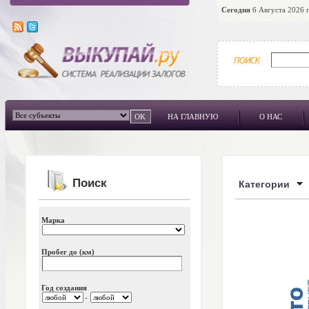
Сегодня
6 Августа 2026 г
НА ГЛАВНУЮ
О НАС
Поиск
Категории
Марка
Пробег до (км)
Год создания
-