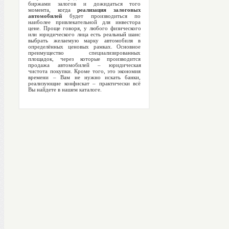
биржами залогов и дожидаться того
момента, когда
реализация залоговых
автомобилей
будет производиться по
наиболее привлекательной для инвестора
цене. Проще говоря, у любого физического
или юридического лица есть реальный шанс
выбрать желаемую марку автомобиля в
определённых ценовых рамках. Основное
преимущество специализированных
площадок, через которые производится
продажа автомобилей – юридическая
чистота покупки. Кроме того, это экономия
времени – Вам не нужно искать банки,
реализующие конфискат – практически всё
Вы найдете в нашем каталоге.