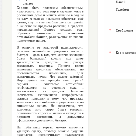
E-mail
легко!
Хорошо быть человеком обеспеченным,
Телефон
чувствовать, что весь мир в кармане, жить в
роскошном доме и менять машины в год не
по разу. А если до «высшего общества» ещё
далеко, а купить автомобиль хочется, причём
в качестве не предмета роскоши, а средства
передвижения? Вопрос решаем, если
*
Сообщение
обратить внимание на
залоговые
автомобили банков
, реализуемые по вполне
приемлемым ценам.
В отличие от залоговой недвижимости,
легковые автомобили продаются легче и
*
Код с картин
быстрее – дело в том, что многие заёмщики
брали банковский кредит под залог
транспортного средства, не рискуя
закладывать квартиру. Пришло время
выполнять кредитные обязательства, но
обстоятельства изменились, долг
выплачивать нечем. Что делает заёмщик?
Ищет деньги или продаёт авто. Третий
вариант - залоговые автомобили
конфискуются по решению суда и
выставляются на аукцион. Большое
количество скопившихся непрофильных
активов приводит к тому, что
продажа
залоговых автомобилей
осуществляется по
сниженным ценам. Не исключено, что
залоговые авто скоро будут товарами
повышенного спроса – машины находятся в
хорошем состоянии, а документы
оформляются достаточно быстро.
На публичных торгах можно заключить
удачную сделку, поэтому многие будущие
покупатели предпочитают пользоваться