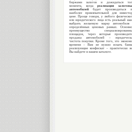
биржами залогов и дожидаться тог
момента, когда
реализация залогов
автомобилей
будет производиться п
наиболее привлекательной для инвесто
цене. Проще говоря, у любого физическо
или юридического лица есть реальный ша
выбрать желаемую марку автомобиля
определённых ценовых рамках. Основн
преимущество специализированны
площадок, через которые производит
продажа автомобилей – юридическа
чистота покупки. Кроме того, это эконом
времени – Вам не нужно искать банк
реализующие конфискат – практически в
Вы найдете в нашем каталоге.