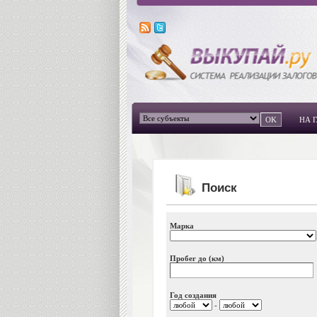
НА 
Поиск
Марка
Пробег до (км)
Год создания
-