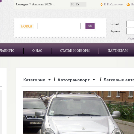
Сегодня
7 Августа 2026 г.
03:15
В Избранное
На
E-mail
Пароль
Рег
ГЛАВНУЮ
О НАС
СТАТЬИ И ОБЗОРЫ
ПАРТНЁРАМ
/
/
Категории
Автотранспорт
Легковые авт