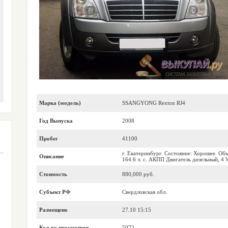
Марка (модель)
SSANGYONG Rexton RJ4
Год Выпуска
2008
Пробег
41100
г. Екатеринбург. Состояние: Хорошее. Объ
Описание
164.6 л. с. АКПП Двигатель дизельный, 4
Стоимость
880,000 руб.
Субъект РФ
Свердловская обл.
Размещено
27.10 15:15
Кол-во просмотров
5072