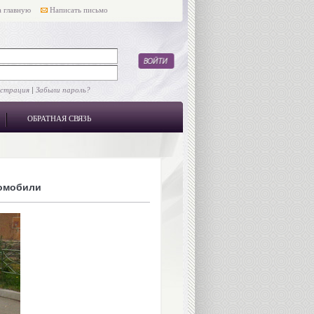
 главную
Написать письмо
истрация
|
Забыли пароль?
ОБРАТНАЯ СВЯЗЬ
омобили