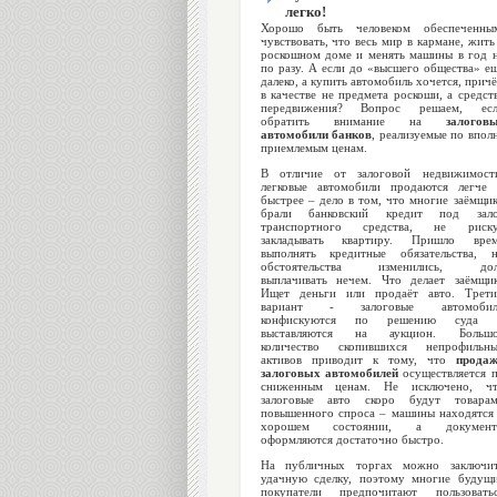
легко!
Хорошо быть человеком обеспеченны
чувствовать, что весь мир в кармане, жить
роскошном доме и менять машины в год 
по разу. А если до «высшего общества» е
далеко, а купить автомобиль хочется, прич
в качестве не предмета роскоши, а средст
передвижения? Вопрос решаем, есл
обратить внимание на
залогов
автомобили банков
, реализуемые по впол
приемлемым ценам.
В отличие от залоговой недвижимост
легковые автомобили продаются легче
быстрее – дело в том, что многие заёмщи
брали банковский кредит под зало
транспортного средства, не риску
закладывать квартиру. Пришло вре
выполнять кредитные обязательства, 
обстоятельства изменились, дол
выплачивать нечем. Что делает заёмщи
Ищет деньги или продаёт авто. Трет
вариант - залоговые автомобил
конфискуются по решению суда 
выставляются на аукцион. Большо
количество скопившихся непрофильн
активов приводит к тому, что
прода
залоговых автомобилей
осуществляется 
сниженным ценам. Не исключено, ч
залоговые авто скоро будут товара
повышенного спроса – машины находятся
хорошем состоянии, а документ
оформляются достаточно быстро.
На публичных торгах можно заключи
удачную сделку, поэтому многие будущ
покупатели предпочитают пользовать