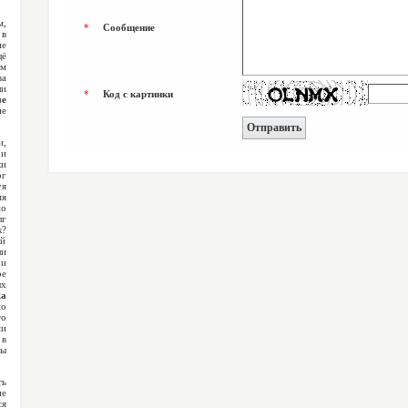
м,
*
Сообщение
 в
не
щё
ём
ва
и
*
Код с картинки
ые
не
и,
 и
ки
г
я
мя
но
г
к?
ий
и
и
е
ых
жа
по
то
ми
 в
ы
ть
ие
ся