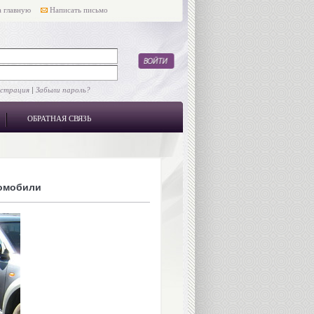
 главную
Написать письмо
истрация
|
Забыли пароль?
ОБРАТНАЯ СВЯЗЬ
омобили