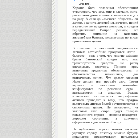
легко!
Хорошо быть человеком обеспеченны
чувствовать, что весь мир в кармане, жить
роскошном доме и менять машины в год 
по разу. А если до «высшего общества» е
далеко, а купить автомобиль хочется, прич
в качестве не предмета роскоши, а средст
передвижения? Вопрос решаем, есл
обратить внимание на
залогов
автомобили банков
, реализуемые по впол
приемлемым ценам.
В отличие от залоговой недвижимост
легковые автомобили продаются легче
быстрее – дело в том, что многие заёмщи
брали банковский кредит под зало
транспортного средства, не риску
закладывать квартиру. Пришло вре
выполнять кредитные обязательства, 
обстоятельства изменились, дол
выплачивать нечем. Что делает заёмщи
Ищет деньги или продаёт авто. Трет
вариант - залоговые автомобил
конфискуются по решению суда 
выставляются на аукцион. Большо
количество скопившихся непрофильн
активов приводит к тому, что
прода
залоговых автомобилей
осуществляется 
сниженным ценам. Не исключено, ч
залоговые авто скоро будут товара
повышенного спроса – машины находятся
хорошем состоянии, а документ
оформляются достаточно быстро.
На публичных торгах можно заключи
удачную сделку, поэтому многие будущ
покупатели предпочитают пользовать