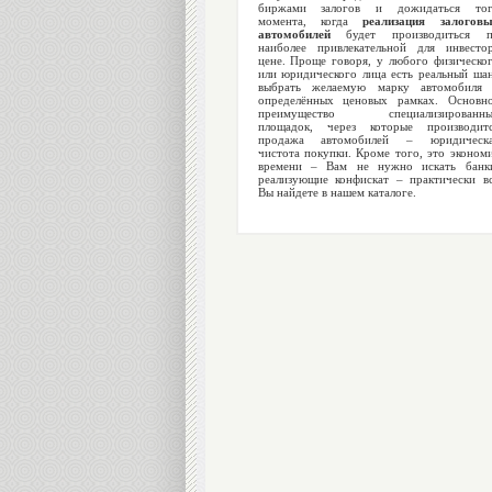
биржами залогов и дожидаться тог
момента, когда
реализация залогов
автомобилей
будет производиться п
наиболее привлекательной для инвесто
цене. Проще говоря, у любого физическо
или юридического лица есть реальный ша
выбрать желаемую марку автомобиля
определённых ценовых рамках. Основн
преимущество специализированны
площадок, через которые производит
продажа автомобилей – юридическа
чистота покупки. Кроме того, это эконом
времени – Вам не нужно искать банк
реализующие конфискат – практически в
Вы найдете в нашем каталоге.