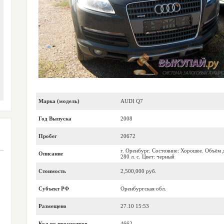
Марка (модель)
AUDI Q7
Год Выпуска
2008
Пробег
20672
г. Оренбург. Состояние: Хорошее. Объём 
Описание
280 л. с. Цвет: черный
Стоимость
2,500,000 руб.
Субъект РФ
Оренбургская обл.
Размещено
27.10 15:53
Кол-во просмотров
4662