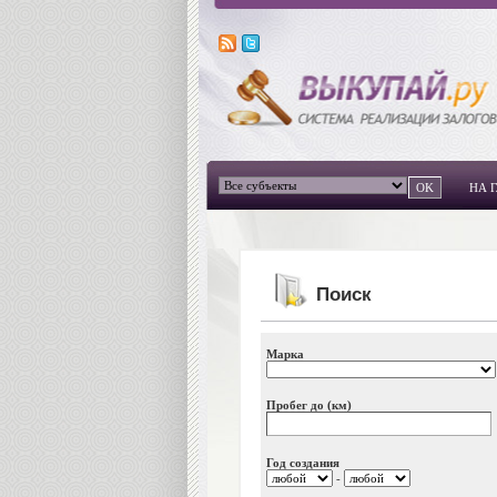
НА 
Поиск
Марка
Пробег до (км)
Год создания
-