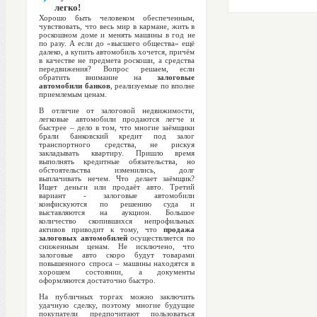
легко!
Хорошо быть человеком обеспеченным,
чувствовать, что весь мир в кармане, жить в
роскошном доме и менять машины в год не
по разу. А если до «высшего общества» ещё
далеко, а купить автомобиль хочется, причём
в качестве не предмета роскоши, а средства
передвижения? Вопрос решаем, если
обратить внимание на
залоговые
автомобили банков
, реализуемые по вполне
приемлемым ценам.
В отличие от залоговой недвижимости,
легковые автомобили продаются легче и
быстрее – дело в том, что многие заёмщики
брали банковский кредит под залог
транспортного средства, не рискуя
закладывать квартиру. Пришло время
выполнять кредитные обязательства, но
обстоятельства изменились, долг
выплачивать нечем. Что делает заёмщик?
Ищет деньги или продаёт авто. Третий
вариант - залоговые автомобили
конфискуются по решению суда и
выставляются на аукцион. Большое
количество скопившихся непрофильных
активов приводит к тому, что
продажа
залоговых автомобилей
осуществляется по
сниженным ценам. Не исключено, что
залоговые авто скоро будут товарами
повышенного спроса – машины находятся в
хорошем состоянии, а документы
оформляются достаточно быстро.
На публичных торгах можно заключить
удачную сделку, поэтому многие будущие
покупатели предпочитают пользоваться