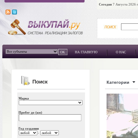
Сегодня
7 Августа 2026 г
НА ГЛАВНУЮ
О НАС
Поиск
Категории
Марка
Пробег до (км)
Год создания
-