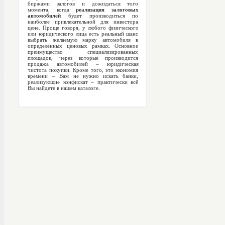
биржами залогов и дожидаться того
момента, когда
реализация залоговых
автомобилей
будет производиться по
наиболее привлекательной для инвестора
цене. Проще говоря, у любого физического
или юридического лица есть реальный шанс
выбрать желаемую марку автомобиля в
определённых ценовых рамках. Основное
преимущество специализированных
площадок, через которые производится
продажа автомобилей – юридическая
чистота покупки. Кроме того, это экономия
времени – Вам не нужно искать банки,
реализующие конфискат – практически всё
Вы найдете в нашем каталоге.