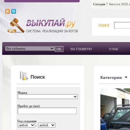
Сегодня
7 Августа 2026 г
НА ГЛАВНУЮ
О НАС
Поиск
Категории
Марка
Пробег до (км)
Год создания
-