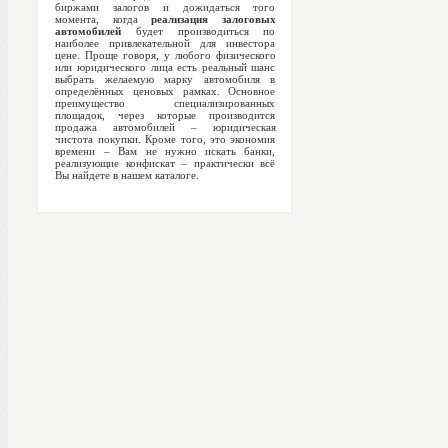
биржами залогов и дожидаться того
момента, когда
реализация залоговых
автомобилей
будет производиться по
наиболее привлекательной для инвестора
цене. Проще говоря, у любого физического
или юридического лица есть реальный шанс
выбрать желаемую марку автомобиля в
определённых ценовых рамках. Основное
преимущество специализированных
площадок, через которые производится
продажа автомобилей – юридическая
чистота покупки. Кроме того, это экономия
времени – Вам не нужно искать банки,
реализующие конфискат – практически всё
Вы найдете в нашем каталоге.