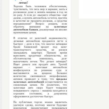
легко!
Хорошо быть человеком обеспеченным,
чувствовать, что весь мир в кармане, жить в
роскошном доме и менять машины в год не
по разу. А если до «высшего общества» ещё
далеко, а купить автомобиль хочется, причём
в качестве не предмета роскоши, а средства
передвижения? Вопрос решаем, если
обратить внимание на
залоговые
автомобили банков
, реализуемые по вполне
приемлемым ценам.
В отличие от залоговой недвижимости,
легковые автомобили продаются легче и
быстрее – дело в том, что многие заёмщики
брали банковский кредит под залог
транспортного средства, не рискуя
закладывать квартиру. Пришло время
выполнять кредитные обязательства, но
обстоятельства изменились, долг
выплачивать нечем. Что делает заёмщик?
Ищет деньги или продаёт авто. Третий
вариант - залоговые автомобили
конфискуются по решению суда и
выставляются на аукцион. Большое
количество скопившихся непрофильных
активов приводит к тому, что
продажа
залоговых автомобилей
осуществляется по
сниженным ценам. Не исключено, что
залоговые авто скоро будут товарами
повышенного спроса – машины находятся в
хорошем состоянии, а документы
оформляются достаточно быстро.
На публичных торгах можно заключить
удачную сделку, поэтому многие будущие
покупатели предпочитают пользоваться