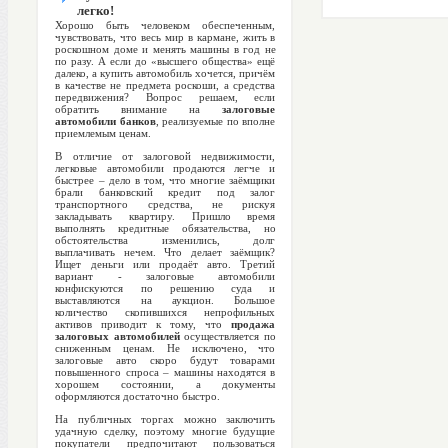
легко!
Хорошо быть человеком обеспеченным,
чувствовать, что весь мир в кармане, жить в
роскошном доме и менять машины в год не
по разу. А если до «высшего общества» ещё
далеко, а купить автомобиль хочется, причём
в качестве не предмета роскоши, а средства
передвижения? Вопрос решаем, если
обратить внимание на
залоговые
автомобили банков
, реализуемые по вполне
приемлемым ценам.
В отличие от залоговой недвижимости,
легковые автомобили продаются легче и
быстрее – дело в том, что многие заёмщики
брали банковский кредит под залог
транспортного средства, не рискуя
закладывать квартиру. Пришло время
выполнять кредитные обязательства, но
обстоятельства изменились, долг
выплачивать нечем. Что делает заёмщик?
Ищет деньги или продаёт авто. Третий
вариант - залоговые автомобили
конфискуются по решению суда и
выставляются на аукцион. Большое
количество скопившихся непрофильных
активов приводит к тому, что
продажа
залоговых автомобилей
осуществляется по
сниженным ценам. Не исключено, что
залоговые авто скоро будут товарами
повышенного спроса – машины находятся в
хорошем состоянии, а документы
оформляются достаточно быстро.
На публичных торгах можно заключить
удачную сделку, поэтому многие будущие
покупатели предпочитают пользоваться