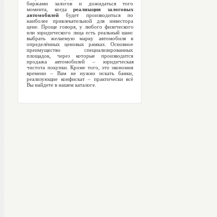
биржами залогов и дожидаться того
момента, когда
реализация залоговых
автомобилей
будет производиться по
наиболее привлекательной для инвестора
цене. Проще говоря, у любого физического
или юридического лица есть реальный шанс
выбрать желаемую марку автомобиля в
определённых ценовых рамках. Основное
преимущество специализированных
площадок, через которые производится
продажа автомобилей – юридическая
чистота покупки. Кроме того, это экономия
времени – Вам не нужно искать банки,
реализующие конфискат – практически всё
Вы найдете в нашем каталоге.