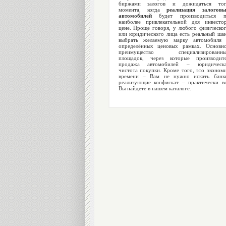
биржами залогов и дожидаться тог
момента, когда
реализация залогов
автомобилей
будет производиться п
наиболее привлекательной для инвесто
цене. Проще говоря, у любого физическо
или юридического лица есть реальный ша
выбрать желаемую марку автомобиля
определённых ценовых рамках. Основн
преимущество специализированны
площадок, через которые производит
продажа автомобилей – юридическа
чистота покупки. Кроме того, это эконом
времени – Вам не нужно искать банк
реализующие конфискат – практически в
Вы найдете в нашем каталоге.