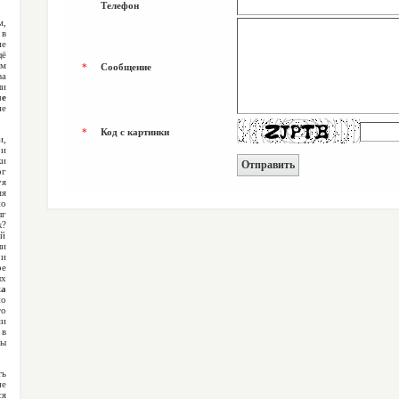
Телефон
м,
 в
не
щё
ём
*
Сообщение
ва
и
ые
не
*
Код с картинки
и,
 и
ки
г
я
мя
но
г
к?
ий
и
и
е
ых
жа
по
то
ми
 в
ы
ть
ие
ся