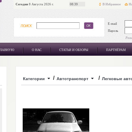
Сегодня
8 Августа 2026 г.
08:39
В Избранное
На
E-mail
Пароль
Рег
ГЛАВНУЮ
О НАС
СТАТЬИ И ОБЗОРЫ
ПАРТНЁРАМ
/
/
Категории
Автотранспорт
Легковые авт