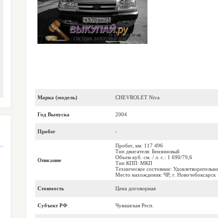
Марка (модель)
CHEVROLET Niva
Год Выпуска
2004
Пробег
-
Пробег, км: 117 496
Тип двигателя: Бензиновый
Объем куб. см. / л. с.: 1 690/79,6
Описание
Тип КПП: МКП
Техническое состояние: Удовлетворительно
Место нахождения: ЧР, г. Новочебоксарск
Стоимость
Цена договорная
Субъект РФ
Чувашская Респ.