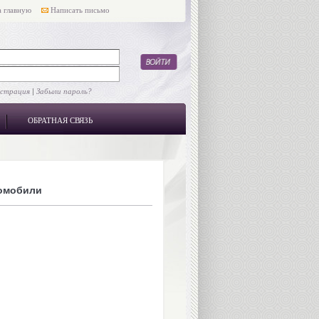
 главную
Написать письмо
истрация
|
Забыли пароль?
ОБРАТНАЯ СВЯЗЬ
омобили