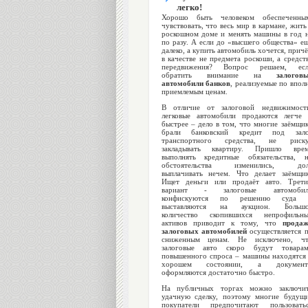
легко!
Хорошо быть человеком обеспеченны
чувствовать, что весь мир в кармане, жить
роскошном доме и менять машины в год 
по разу. А если до «высшего общества» е
далеко, а купить автомобиль хочется, прич
в качестве не предмета роскоши, а средст
передвижения? Вопрос решаем, есл
обратить внимание на
залогов
автомобили банков
, реализуемые по впол
приемлемым ценам.
В отличие от залоговой недвижимост
легковые автомобили продаются легче
быстрее – дело в том, что многие заёмщи
брали банковский кредит под зало
транспортного средства, не риску
закладывать квартиру. Пришло вре
выполнять кредитные обязательства, 
обстоятельства изменились, дол
выплачивать нечем. Что делает заёмщи
Ищет деньги или продаёт авто. Трет
вариант - залоговые автомобил
конфискуются по решению суда 
выставляются на аукцион. Большо
количество скопившихся непрофильн
активов приводит к тому, что
прода
залоговых автомобилей
осуществляется 
сниженным ценам. Не исключено, ч
залоговые авто скоро будут товара
повышенного спроса – машины находятся
хорошем состоянии, а документ
оформляются достаточно быстро.
На публичных торгах можно заключи
удачную сделку, поэтому многие будущ
покупатели предпочитают пользовать