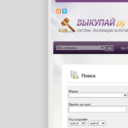
НА 
Поиск
Марка
Пробег до (км)
Год создания
-