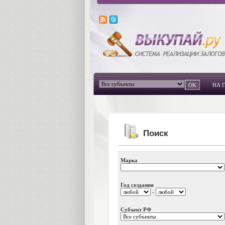
НА 
Поиск
Марка
Год создания
-
Субъект РФ