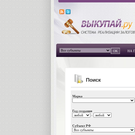
НА 
Поиск
Марка
Год создания
-
Субъект РФ