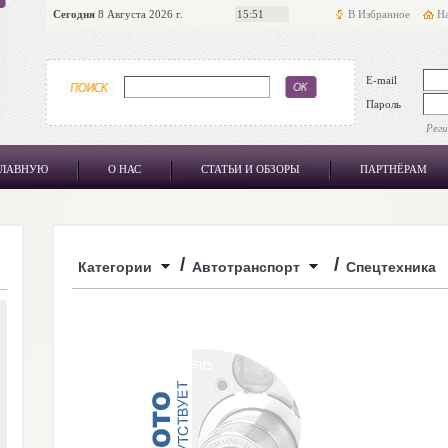
Сегодня
8 Августа 2026 г.
15:51
В Избранное
На
E-mail
Пароль
Рег
ГЛАВНУЮ
О НАС
СТАТЬИ И ОБЗОРЫ
ПАРТНЁРАМ
/
/
Категории
Автотранспорт
Спецтехника