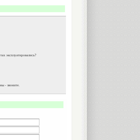
тах эксплуатировались?
ны - звоните.