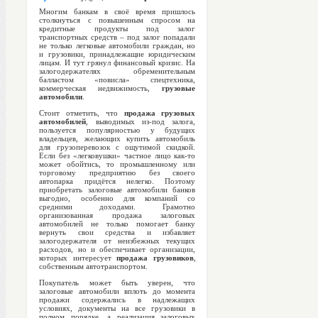
Многим банкам в своё время пришлось
столкнуться с повышенным спросом на
кредитные продукты под залог
транспортных средств – под залог попадали
не только легковые автомобили граждан, но
и грузовики, принадлежащие юридическим
лицам. И тут грянул финансовый кризис. На
залогодержателях обременительным
балластом «повисла» спецтехника,
коммерческая недвижимость,
грузовые
автомобили
.
Стоит отметить, что
продажа грузовых
автомобилей
, выводимых из-под залога,
пользуется популярностью у будущих
владельцев, желающих купить автомобиль
для грузоперевозок с ощутимой скидкой.
Если без «легковушки» частное лицо как-то
может обойтись, то промышленному или
торговому предприятию без своего
автопарка придётся нелегко. Поэтому
приобретать залоговые автомобили банков
выгодно, особенно для компаний со
средними доходами. Грамотно
организованная продажа залоговых
автомобилей не только помогает банку
вернуть свои средства и избавляет
залогодержателя от неизбежных текущих
расходов, но и обеспечивает организации,
которых интересует
продажа грузовиков
,
собственным автотранспортом.
Покупатель может быть уверен, что
залоговые автомобили
вплоть до момента
продажи содержались в надлежащих
условиях, документы на все грузовики в
полном порядке, а реализация залоговых