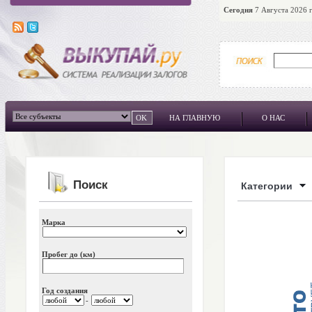
Сегодня
7 Августа 2026 г
НА ГЛАВНУЮ
О НАС
Поиск
Категории
Марка
Пробег до (км)
Год создания
-