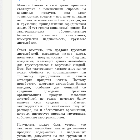
Многим банкам в своё время пришлось
столкнуться с повышенным спросом на
кредитные продукты под залог
транспортных средств – под залог попадали
не только легковые автомобили граждан, но
и грузовики, принадлежащие юридическим
лицам. И тут грянул финансовый кризис. На
залогодержателях обременительным
балластом «повисла» спецтехника,
коммерческая недвижимость,
грузовые
автомобили
.
Стоит отметить, что
продажа грузовых
автомобилей
, выводимых из-под залога,
пользуется популярностью у будущих
владельцев, желающих купить автомобиль
для грузоперевозок с ощутимой скидкой.
Если без «легковушки» частное лицо как-то
может обойтись, то промышленному или
торговому предприятию без своего
автопарка придётся нелегко. Поэтому
приобретать залоговые автомобили банков
выгодно, особенно для компаний со
средними доходами. Грамотно
организованная продажа залоговых
автомобилей не только помогает банку
вернуть свои средства и избавляет
залогодержателя от неизбежных текущих
расходов, но и обеспечивает организации,
которых интересует
продажа грузовиков
,
собственным автотранспортом.
Покупатель может быть уверен, что
залоговые автомобили
вплоть до момента
продажи содержались в надлежащих
условиях, документы на все грузовики в
полном порядке, а реализация залоговых