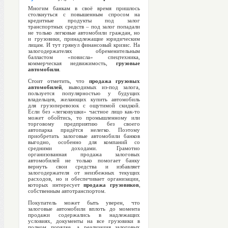
Многим банкам в своё время пришлось
столкнуться с повышенным спросом на
кредитные продукты под залог
транспортных средств – под залог попадали
не только легковые автомобили граждан, но
и грузовики, принадлежащие юридическим
лицам. И тут грянул финансовый кризис. На
залогодержателях обременительным
балластом «повисла» спецтехника,
коммерческая недвижимость,
грузовые
автомобили
.
Стоит отметить, что
продажа грузовых
автомобилей
, выводимых из-под залога,
пользуется популярностью у будущих
владельцев, желающих купить автомобиль
для грузоперевозок с ощутимой скидкой.
Если без «легковушки» частное лицо как-то
может обойтись, то промышленному или
торговому предприятию без своего
автопарка придётся нелегко. Поэтому
приобретать залоговые автомобили банков
выгодно, особенно для компаний со
средними доходами. Грамотно
организованная продажа залоговых
автомобилей не только помогает банку
вернуть свои средства и избавляет
залогодержателя от неизбежных текущих
расходов, но и обеспечивает организации,
которых интересует
продажа грузовиков
,
собственным автотранспортом.
Покупатель может быть уверен, что
залоговые автомобили
вплоть до момента
продажи содержались в надлежащих
условиях, документы на все грузовики в
полном порядке, а реализация залоговых