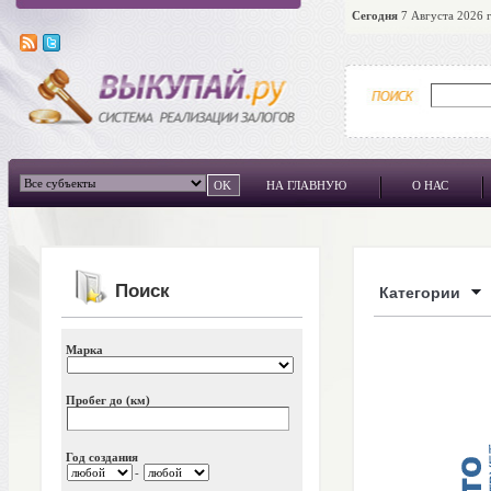
Сегодня
7 Августа 2026 г
НА ГЛАВНУЮ
О НАС
Поиск
Категории
Марка
Пробег до (км)
Год создания
-