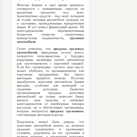
Многим банкам в своё время пришлось
столкнуться с повышенным спросом на
кредитные продукты под залог
транспортных средств – под залог попадали
не только легковые автомобили граждан, но
и грузовики, принадлежащие юридическим
лицам. И тут грянул финансовый кризис. На
залогодержателях обременительным
балластом «повисла» спецтехника,
коммерческая недвижимость,
грузовые
автомобили
.
Стоит отметить, что
продажа грузовых
автомобилей
, выводимых из-под залога,
пользуется популярностью у будущих
владельцев, желающих купить автомобиль
для грузоперевозок с ощутимой скидкой.
Если без «легковушки» частное лицо как-то
может обойтись, то промышленному или
торговому предприятию без своего
автопарка придётся нелегко. Поэтому
приобретать залоговые автомобили банков
выгодно, особенно для компаний со
средними доходами. Грамотно
организованная продажа залоговых
автомобилей не только помогает банку
вернуть свои средства и избавляет
залогодержателя от неизбежных текущих
расходов, но и обеспечивает организации,
которых интересует
продажа грузовиков
,
собственным автотранспортом.
Покупатель может быть уверен, что
залоговые автомобили
вплоть до момента
продажи содержались в надлежащих
условиях, документы на все грузовики в
полном порядке, а реализация залоговых