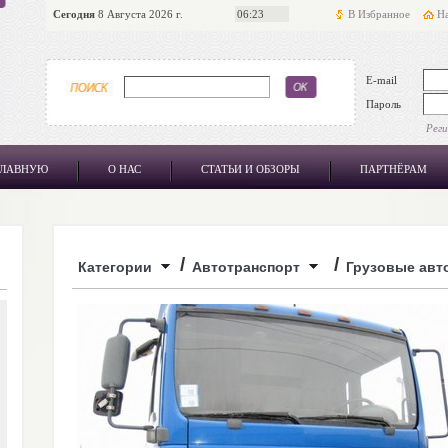
Сегодня
8 Августа 2026 г.
06:23
В Избранное
На
E-mail
Пароль
Рег
ГЛАВНУЮ
О НАС
СТАТЬИ И ОБЗОРЫ
ПАРТНЁРАМ
/
/
Категории
Автотранспорт
Грузовые авт