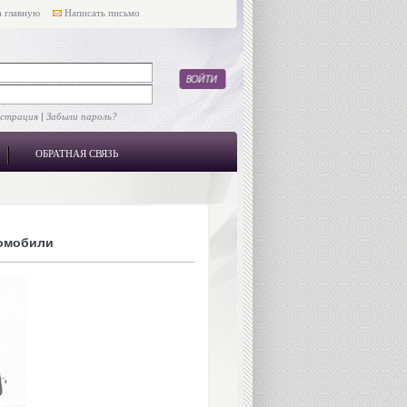
 главную
Написать письмо
истрация
|
Забыли пароль?
ОБРАТНАЯ СВЯЗЬ
омобили