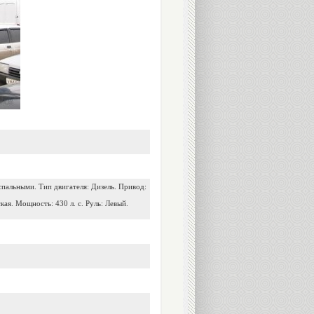
 спальными. Тип двигателя: Дизель. Привод:
ая. Мощность: 430 л. с. Руль: Левый.