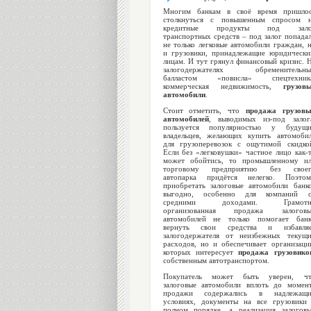
Многим банкам в своё время пришло
столкнуться с повышенным спросом 
кредитные продукты под зало
транспортных средств – под залог попада
не только легковые автомобили граждан, 
и грузовики, принадлежащие юридическ
лицам. И тут грянул финансовый кризис. 
залогодержателях обременительны
балластом «повисла» спецтехника
коммерческая недвижимость,
грузов
автомобили
.
Стоит отметить, что
продажа грузов
автомобилей
, выводимых из-под залог
пользуется популярностью у будущ
владельцев, желающих купить автомоби
для грузоперевозок с ощутимой скидко
Если без «легковушки» частное лицо как-
может обойтись, то промышленному и
торговому предприятию без своег
автопарка придётся нелегко. Поэто
приобретать залоговые автомобили банк
выгодно, особенно для компаний с
средними доходами. Грамотн
организованная продажа залоговы
автомобилей не только помогает бан
вернуть свои средства и избавляе
залогодержателя от неизбежных текущ
расходов, но и обеспечивает организаци
которых интересует
продажа грузовико
собственным автотранспортом.
Покупатель может быть уверен, чт
залоговые автомобили
вплоть до момен
продажи содержались в надлежащи
условиях, документы на все грузовики
полном порядке, а реализация залогов