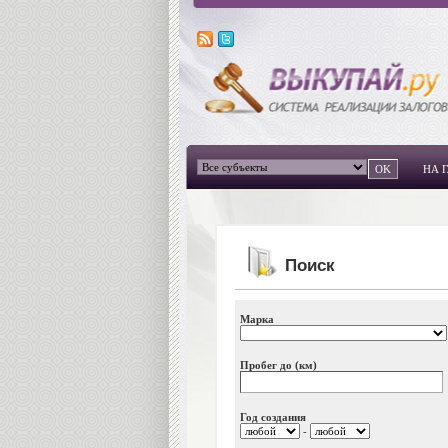
НА 
Поиск
Марка
Пробег до (км)
Год создания
-