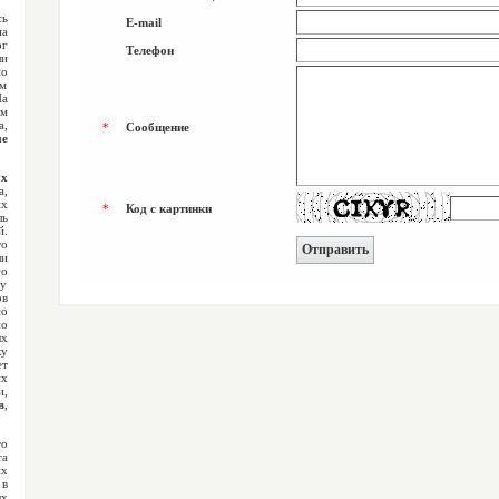
сь
E-mail
на
г
Телефон
ли
но
им
На
м
,
*
Сообщение
ые
ых
а,
их
*
Код с картинки
ль
й.
то
ли
о
му
ов
о
о
х
ку
т
их
и,
в
,
о
та
х
 в
ых