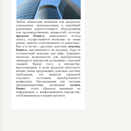
Любая лизинговая компания или кредитное
учреждение заинтересованы в скорейшей
реализации дорогостоящего оборудования
или производственных мощностей, поэтому
продажа бизнеса
, выводимого из-под
залога, осуществляется несколько по иным
ценам, заметно отличающимся от рыночных.
Как и в случае с другими залогами,
покупка
бизнеса
, выставленного на продажу, будь то
гостиничный комплекс или кафе, открывает
неплохие возможности для приобретения
ликвидного имущества должников с хорошей
скидкой. Кроме того, к имуществу,
выступающему в роли кредитно-залогового
актива, банки предъявляют довольно жёсткие
требования, что является гарантией
хорошего состояния приобретаемого
конфиската. Организациям или частным
предпринимателям, желающим
купить
бизнес
, стоит обратить внимание на
информацию о конфискованном имуществе,
опубликованную в нашем каталоге.