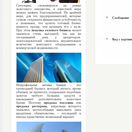
Ситуацию, сложившуюся на рынке
залогового имущества, в известной мере
можно назвать благоприятной. По крайней
мере, для тех предпринимателей, которые
*
Сообщение
сумели сохранить финансовую устойчивость
и понимают, что купить готовый бизнес
намного проще, чем начинать его с нуля.
При этом
покупка готового бизнеса
может
оказаться очень выгодной, так как на
сегодняшний день у кредиторов-
*
Код с картин
залогодержателей скопилось внушительное
количество залогового оборудования и
коммерческой недвижимости.
Непрофильные активы банков – это
громоздкий балласт, который ничего, кроме
убытков, не приносит, содержание подобных
залогов требует больших средств и
накладывает дополнительное налоговое
бремя. Поэтому
продажа магазина
или
продажа ресторана
, владельцы которого
оказались неспособными выполнить свои
кредитные обязательства, – последний и
иногда единственно возможный вариант.