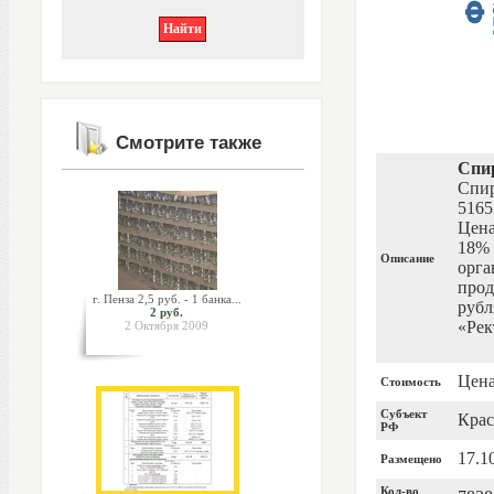
Смотрите также
Спи
Спир
5165
Цена
18% 
Описание
орга
прод
г. Пенза 2,5 руб. - 1 банка...
рубл
2 руб.
«Рек
2 Октября 2009
Цена
Стоимость
Субъект
Крас
РФ
17.1
Размещено
Кол-во