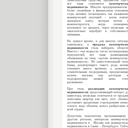
транспортные средства, предметом торг
всё чаще становится
коммерческ
недвижимость
. Многие предприниматели
более спокойные в финансовом отношен
годы активно пользовались так называем
коммерческой ипотекой – зачем плати
арендную плату, которая ничем н
компенсируется, когда помещение
купленное по кредиту, через несколько л
окончательно перейдёт в собственнос
заёмщика.
Но грянул кризис, и для многих ситуац
изменилась, и
продажа коммерческо
недвижимости
стала набирать оборот
Вместе с тем возросло число потенциальн
покупателей, всё чаще размещающи
объявления на тему «куплю коммерческ
недвижимость». Но самостоятельный пои
банка, реализующего такого рода актив
отнимает много времени, а доверять
сомнительным посредникам, предлагающ
купить магазин или ресторан п
подозрительно низкой цене, очен
рискованно.
При этом
реализация коммерческ
недвижимости
, представляющей интерес д
инвестора, несколько отличается от прода
залоговых квартир или авто, этот «бизне
доставляет кредитным учреждениям нема
хлопот, ведь объекты залога разбросаны 
всей стране.
Допустим, покупателю, проживающему
другом регионе, интересна коммерческ
недвижимость в Москве или коммерческ
недвижимость в Санкт - Петербурге. Сейч