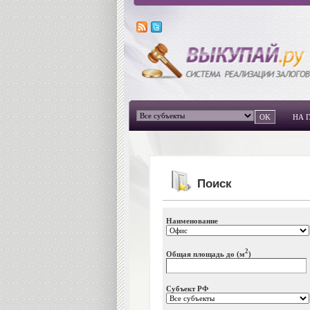
НА 
Поиск
Наименование
2
Общая площадь до (м
)
Субъект РФ