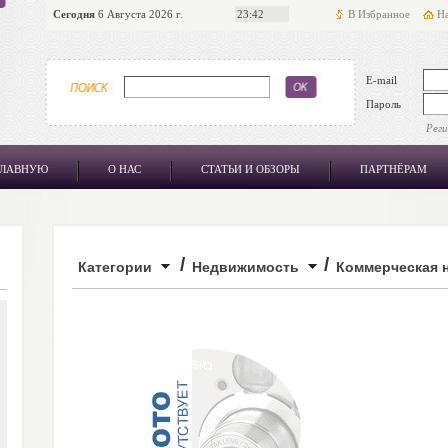
Сегодня
6 Августа 2026 г.
23:42
В Избранное
На
E-mail
Пароль
Рег
ГЛАВНУЮ
О НАС
СТАТЬИ И ОБЗОРЫ
ПАРТНЁРАМ
/
/
Категории
Недвижимость
Коммерческая 