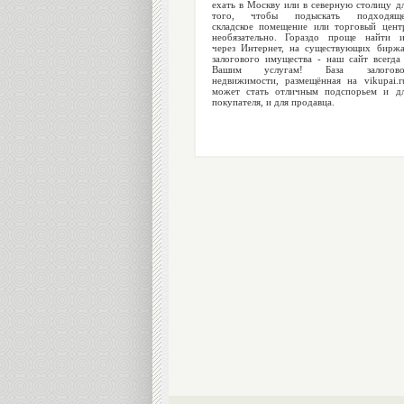
ехать в Москву или в северную столицу д
того, чтобы подыскать подходяще
складское помещение или торговый цент
необязательно. Гораздо проще найти 
через Интернет, на существующих бирж
залогового имущества - наш сайт всегда
Вашим услугам! База залогово
недвижимости, размещённая на vikupai.r
может стать отличным подспорьем и д
покупателя, и для продавца.