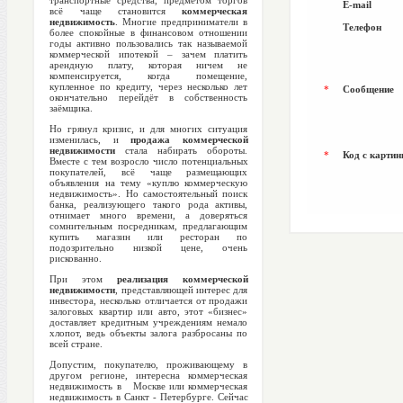
транспортные средства, предметом торгов
E-mail
всё чаще становится
коммерческая
недвижимость
. Многие предприниматели в
Телефон
более спокойные в финансовом отношении
годы активно пользовались так называемой
коммерческой ипотекой – зачем платить
арендную плату, которая ничем не
компенсируется, когда помещение,
купленное по кредиту, через несколько лет
*
Сообщение
окончательно перейдёт в собственность
заёмщика.
Но грянул кризис, и для многих ситуация
изменилась, и
продажа коммерческой
недвижимости
стала набирать обороты.
*
Код с картин
Вместе с тем возросло число потенциальных
покупателей, всё чаще размещающих
объявления на тему «куплю коммерческую
недвижимость». Но самостоятельный поиск
банка, реализующего такого рода активы,
отнимает много времени, а доверяться
сомнительным посредникам, предлагающим
купить магазин или ресторан по
подозрительно низкой цене, очень
рискованно.
При этом
реализация коммерческой
недвижимости
, представляющей интерес для
инвестора, несколько отличается от продажи
залоговых квартир или авто, этот «бизнес»
доставляет кредитным учреждениям немало
хлопот, ведь объекты залога разбросаны по
всей стране.
Допустим, покупателю, проживающему в
другом регионе, интересна коммерческая
недвижимость в Москве или коммерческая
недвижимость в Санкт - Петербурге. Сейчас