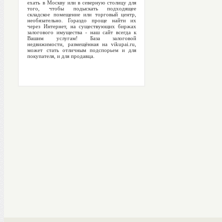
ехать в Москву или в северную столицу для
того, чтобы подыскать подходящее
складское помещение или торговый центр,
необязательно. Гораздо проще найти их
через Интернет, на существующих биржах
залогового имущества - наш сайт всегда к
Вашим услугам! База залоговой
недвижимости, размещённая на vikupai.ru,
может стать отличным подспорьем и для
покупателя, и для продавца.