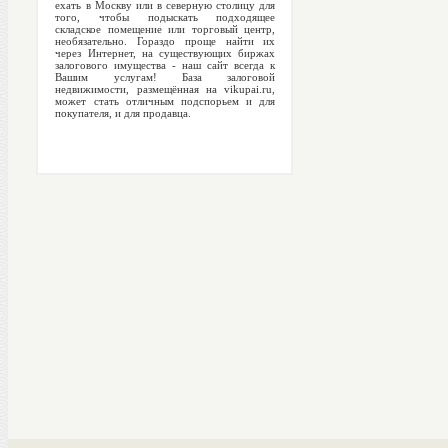
ехать в Москву или в северную столицу для
того, чтобы подыскать подходящее
складское помещение или торговый центр,
необязательно. Гораздо проще найти их
через Интернет, на существующих биржах
залогового имущества - наш сайт всегда к
Вашим услугам! База залоговой
недвижимости, размещённая на vikupai.ru,
может стать отличным подспорьем и для
покупателя, и для продавца.