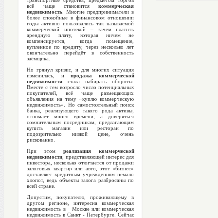
транспортные средства, предметом торгов
всё чаще становится
коммерческая
недвижимость
. Многие предприниматели в
более спокойные в финансовом отношении
годы активно пользовались так называемой
коммерческой ипотекой – зачем платить
арендную плату, которая ничем не
компенсируется, когда помещение,
купленное по кредиту, через несколько лет
окончательно перейдёт в собственность
заёмщика.
Но грянул кризис, и для многих ситуация
изменилась, и
продажа коммерческой
недвижимости
стала набирать обороты.
Вместе с тем возросло число потенциальных
покупателей, всё чаще размещающих
объявления на тему «куплю коммерческую
недвижимость». Но самостоятельный поиск
банка, реализующего такого рода активы,
отнимает много времени, а доверяться
сомнительным посредникам, предлагающим
купить магазин или ресторан по
подозрительно низкой цене, очень
рискованно.
При этом
реализация коммерческой
недвижимости
, представляющей интерес для
инвестора, несколько отличается от продажи
залоговых квартир или авто, этот «бизнес»
доставляет кредитным учреждениям немало
хлопот, ведь объекты залога разбросаны по
всей стране.
Допустим, покупателю, проживающему в
другом регионе, интересна коммерческая
недвижимость в Москве или коммерческая
недвижимость в Санкт - Петербурге. Сейчас