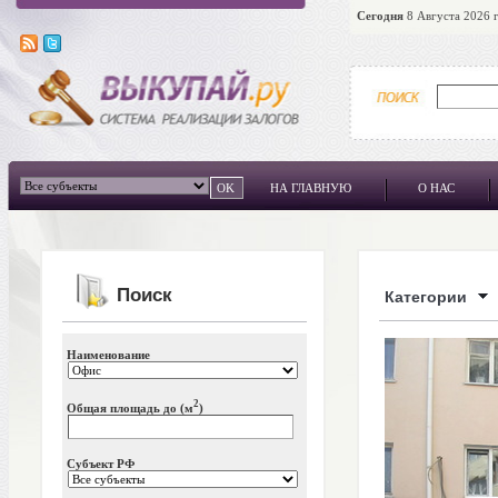
Сегодня
8 Августа 2026 г
НА ГЛАВНУЮ
О НАС
Поиск
Категории
Наименование
2
Общая площадь до (м
)
Субъект РФ