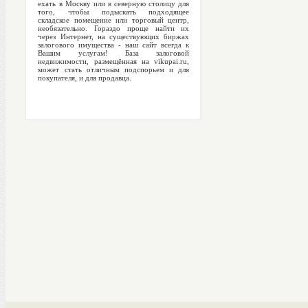
ехать в Москву или в северную столицу для
того, чтобы подыскать подходящее
складское помещение или торговый центр,
необязательно. Гораздо проще найти их
через Интернет, на существующих биржах
залогового имущества - наш сайт всегда к
Вашим услугам! База залоговой
недвижимости, размещённая на vikupai.ru,
может стать отличным подспорьем и для
покупателя, и для продавца.