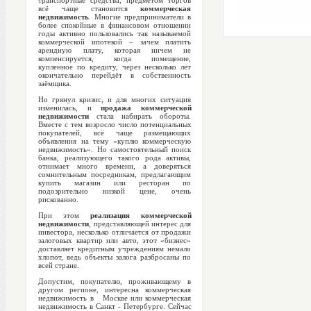
транспортные средства, предметом торгов
всё чаще становится
коммерческая
недвижимость
. Многие предприниматели в
более спокойные в финансовом отношении
годы активно пользовались так называемой
коммерческой ипотекой – зачем платить
арендную плату, которая ничем не
компенсируется, когда помещение,
купленное по кредиту, через несколько лет
окончательно перейдёт в собственность
заёмщика.
Но грянул кризис, и для многих ситуация
изменилась, и
продажа коммерческой
недвижимости
стала набирать обороты.
Вместе с тем возросло число потенциальных
покупателей, всё чаще размещающих
объявления на тему «куплю коммерческую
недвижимость». Но самостоятельный поиск
банка, реализующего такого рода активы,
отнимает много времени, а доверяться
сомнительным посредникам, предлагающим
купить магазин или ресторан по
подозрительно низкой цене, очень
рискованно.
При этом
реализация коммерческой
недвижимости
, представляющей интерес для
инвестора, несколько отличается от продажи
залоговых квартир или авто, этот «бизнес»
доставляет кредитным учреждениям немало
хлопот, ведь объекты залога разбросаны по
всей стране.
Допустим, покупателю, проживающему в
другом регионе, интересна коммерческая
недвижимость в Москве или коммерческая
недвижимость в Санкт - Петербурге. Сейчас