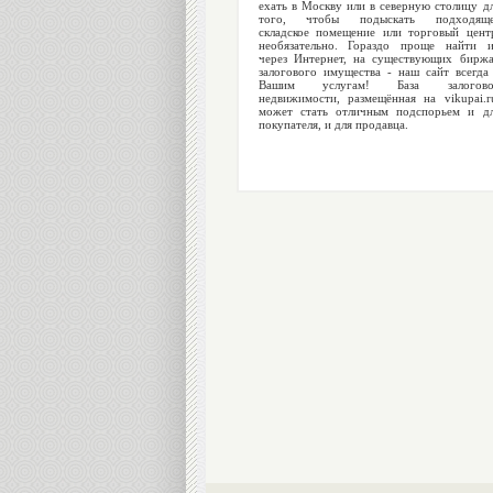
ехать в Москву или в северную столицу д
того, чтобы подыскать подходяще
складское помещение или торговый цент
необязательно. Гораздо проще найти 
через Интернет, на существующих бирж
залогового имущества - наш сайт всегда
Вашим услугам! База залогово
недвижимости, размещённая на vikupai.r
может стать отличным подспорьем и д
покупателя, и для продавца.