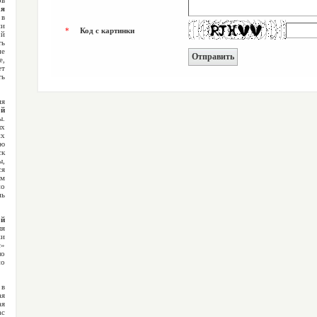
ов
ая
 в
ии
*
Код с картинки
ой
ть
е
,
ет
ть
ия
й
ы.
ых
х
ую
ск
ы,
ся
им
о
ь
ой
ля
жи
с»
ло
по
 в
ая
ая
ас