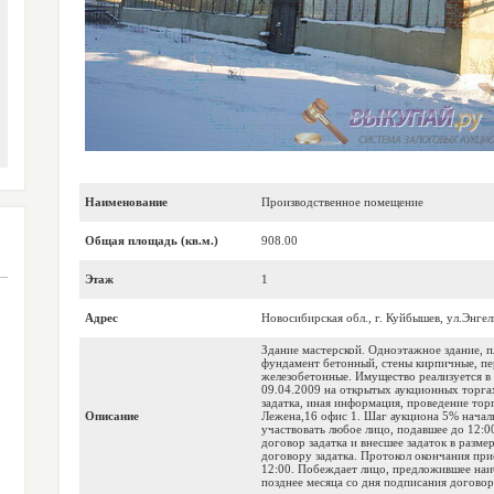
Наименование
Производственное помещение
Общая площадь (кв.м.)
908.00
Этаж
1
Адрес
Новосибирская обл., г. Куйбышев, ул.Энгел
Здание мастерской. Одноэтажное здание, п
фундамент бетонный, стены кирпичные, пе
железобетонные. Имущество реализуется в
09.04.2009 на открытых аукционных торгах
задатка, иная информация, проведение торг
Описание
Лежена,16 офис 1. Шаг аукциона 5% начал
участвовать любое лицо, подавшее до 12:00
договор задатка и внесшее задаток в разме
договору задатка. Протокол окончания при
12:00. Побеждает лицо, предложившее наи
позднее месяца со дня подписания догово