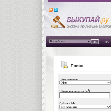
НА 
Поиск
Наименование
2
Общая площадь до (м
)
Субъект РФ