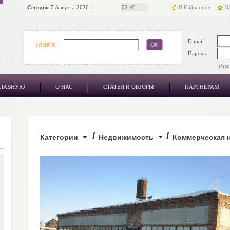
Сегодня
7 Августа 2026 г.
02:46
В Избранное
На
E-mail
Пароль
Рег
ГЛАВНУЮ
О НАС
СТАТЬИ И ОБЗОРЫ
ПАРТНЁРАМ
/
/
Категории
Недвижимость
Коммерческая 