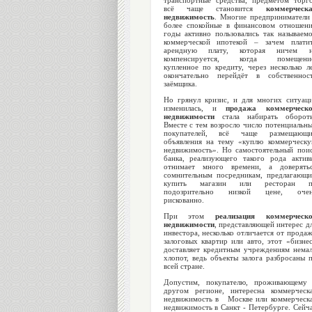
транспортные средства, предметом торг
всё чаще становится
коммерческ
недвижимость
. Многие предприниматели
более спокойные в финансовом отношен
годы активно пользовались так называем
коммерческой ипотекой – зачем плати
арендную плату, которая ничем н
компенсируется, когда помещение
купленное по кредиту, через несколько л
окончательно перейдёт в собственнос
заёмщика.
Но грянул кризис, и для многих ситуац
изменилась, и
продажа коммерческо
недвижимости
стала набирать оборот
Вместе с тем возросло число потенциальн
покупателей, всё чаще размещающи
объявления на тему «куплю коммерческ
недвижимость». Но самостоятельный пои
банка, реализующего такого рода актив
отнимает много времени, а доверять
сомнительным посредникам, предлагающ
купить магазин или ресторан п
подозрительно низкой цене, очен
рискованно.
При этом
реализация коммерческ
недвижимости
, представляющей интерес д
инвестора, несколько отличается от прода
залоговых квартир или авто, этот «бизне
доставляет кредитным учреждениям нема
хлопот, ведь объекты залога разбросаны 
всей стране.
Допустим, покупателю, проживающему
другом регионе, интересна коммерческ
недвижимость в Москве или коммерческ
недвижимость в Санкт - Петербурге. Сейч