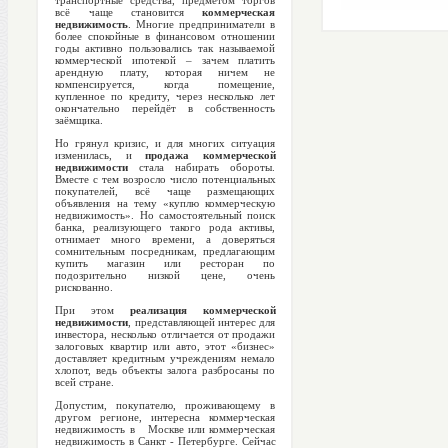
транспортные средства, предметом торгов
всё чаще становится
коммерческая
недвижимость
. Многие предприниматели в
более спокойные в финансовом отношении
годы активно пользовались так называемой
коммерческой ипотекой – зачем платить
арендную плату, которая ничем не
компенсируется, когда помещение,
купленное по кредиту, через несколько лет
окончательно перейдёт в собственность
заёмщика.
Но грянул кризис, и для многих ситуация
изменилась, и
продажа коммерческой
недвижимости
стала набирать обороты.
Вместе с тем возросло число потенциальных
покупателей, всё чаще размещающих
объявления на тему «куплю коммерческую
недвижимость». Но самостоятельный поиск
банка, реализующего такого рода активы,
отнимает много времени, а доверяться
сомнительным посредникам, предлагающим
купить магазин или ресторан по
подозрительно низкой цене, очень
рискованно.
При этом
реализация коммерческой
недвижимости
, представляющей интерес для
инвестора, несколько отличается от продажи
залоговых квартир или авто, этот «бизнес»
доставляет кредитным учреждениям немало
хлопот, ведь объекты залога разбросаны по
всей стране.
Допустим, покупателю, проживающему в
другом регионе, интересна коммерческая
недвижимость в Москве или коммерческая
недвижимость в Санкт - Петербурге. Сейчас