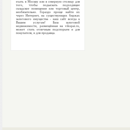
ехать в Москву или в северную столицу для
того, чтобы подыскать подходящее
складское помещение или торговый центр,
необязательно. Гораздо проще найти их
через Интернет, на существующих биржах
залогового имущества - наш сайт всегда к
Вашим услугам! База залоговой
недвижимости, размещённая на vikupai.ru,
может стать отличным подспорьем и для
покупателя, и для продавца.