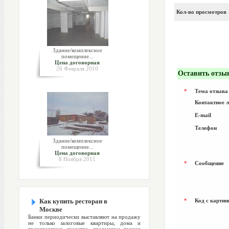
Кол-во просмотров
Здание/комплексное
помещение...
Цена договорная
26 Февраля 2010
Оставить отзы
*
Тема отзыва
Контактное 
E-mail
Телефон
Здание/комплексное
помещение...
Цена договорная
8 Ноября 2011
*
Сообщение
Как купить ресторан в
*
Код с картин
Москве
Банки периодически выставляют на продажу
не только залоговые квартиры, дома и