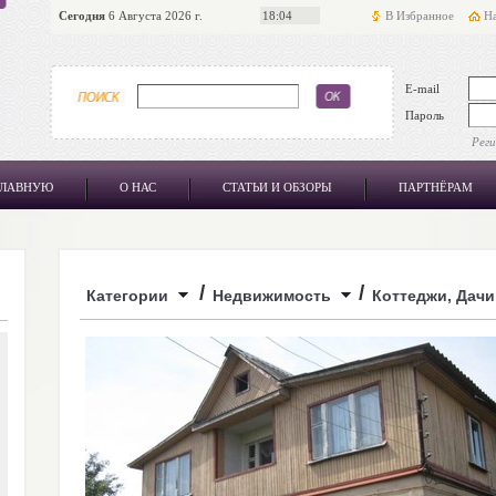
Сегодня
6 Августа 2026 г.
18:04
В Избранное
На
E-mail
Пароль
Рег
ГЛАВНУЮ
О НАС
СТАТЬИ И ОБЗОРЫ
ПАРТНЁРАМ
/
/
Категории
Недвижимость
Коттеджи, Дачи