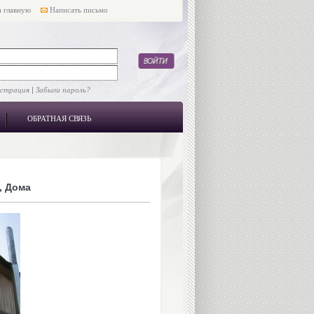
 главную
Написать письмо
истрация
|
Забыли пароль?
ОБРАТНАЯ СВЯЗЬ
, Дома