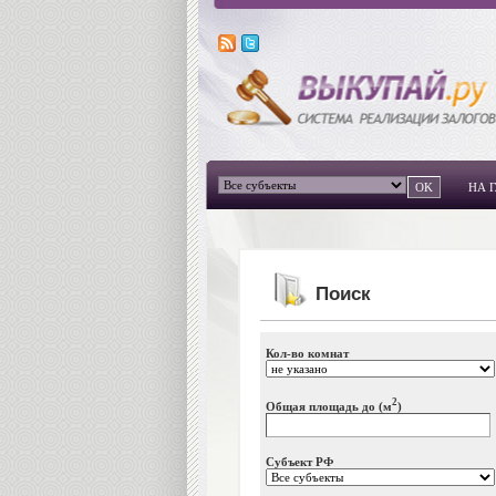
НА 
Поиск
Кол-во комнат
2
Общая площадь до (м
)
Субъект РФ