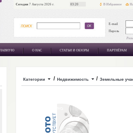
Сегодня
7 Августа 2026 г.
03:20
В Избранное
На
E-mail
Пароль
Рег
ГЛАВНУЮ
О НАС
СТАТЬИ И ОБЗОРЫ
ПАРТНЁРАМ
/
/
Категории
Недвижимость
Земельные уча