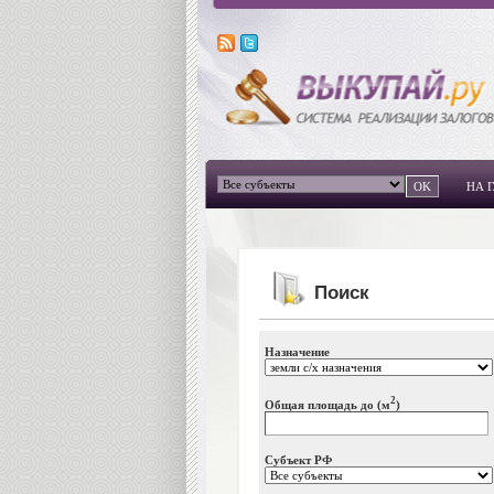
НА 
Поиск
Назначение
2
Общая площадь до (м
)
Субъект РФ