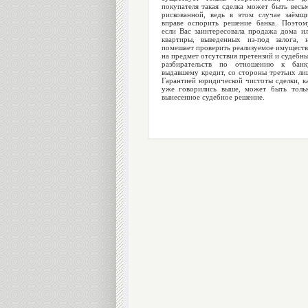
покупателя такая сделка может быть весь
рискованной, ведь в этом случае заёмщ
вправе оспорить решение банка. Поэтом
если Вас заинтересовала продажа дома и
квартиры, выведенных из-под залога, 
помешает проверить реализуемое имущест
на предмет отсутствия претензий и судебн
разбирательств по отношению к банк
выдавшему кредит, со стороны третьих ли
Гарантией юридической чистоты сделки, к
уже говорились выше, может быть толь
вынесенное судебное решение.