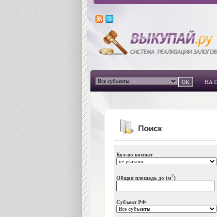
НА 
Поиск
Кол-во комнат
2
Общая площадь до (м
)
Субъект РФ