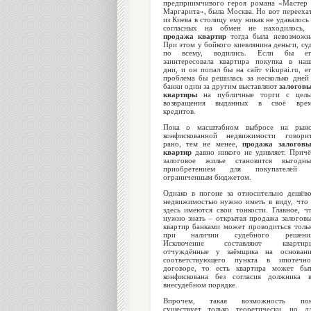
предприимчивого героя романа «Мастер
Маргарита», была Москва. Но вот перееха
из Киева в столицу ему никак не удавалось
согласных на обмен не находилось,
продажа квартир
тогда была невозможн
При этом у бойкого киевлянина деньги, су
по всему, водились. Если бы ег
заинтересовала квартира покупка в на
дни, и он попал бы на сайт vikupai.ru, е
проблема бы решилась за несколько дней
банки один за другим выставляют
залогов
квартиры
на публичные торги с цель
возвращения выданных в своё врем
кредитов.
Пока о масштабном выбросе на рын
конфискованной недвижимости говори
рано, тем не менее,
продажа залогов
квартир
давно никого не удивляет. Прич
залоговое жилье становится выгодн
приобретением для покупателей 
ограниченным бюджетом.
Однако в погоне за относительно дешёв
недвижимостью нужно иметь в виду, что
здесь имеются свои тонкости. Главное, ч
нужно знать – открытая продажа залогов
квартир банками может проводиться толь
при наличии судебного решения
Исключение составляют квартиры
отчуждённые у заёмщика на основан
соответствующего пункта в ипотечн
договоре, то есть квартира может бы
конфискована без согласия должника 
внесудебном порядке.
Впрочем, такая возможность пок
существует только теоретически, но д