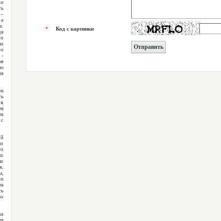
 и
ть
 –
 а
а.
*
Код с картинки
дя
о
ши
го
 -
ые
ю
я
ок
ть
ых
ём
ым
с
ой
 и
то
ых
ко
.
,
ии
ом
ть
во
а
ля