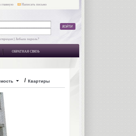
 главную
Написать письмо
истрация
|
Забыли пароль?
ОБРАТНАЯ СВЯЗЬ
/
имость
Квартиры