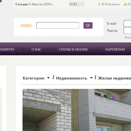
Сегодня
9 Августа 2026 г.
12:01
В Избранное
На
E-mail
Пароль
Рег
ГЛАВНУЮ
О НАС
СТАТЬИ И ОБЗОРЫ
ПАРТНЁРАМ
/
/
Категории
Недвижимость
Жилая недвиж