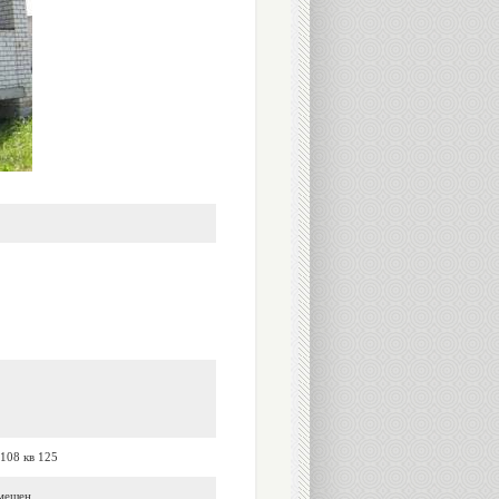
108 кв 125
вмещен.