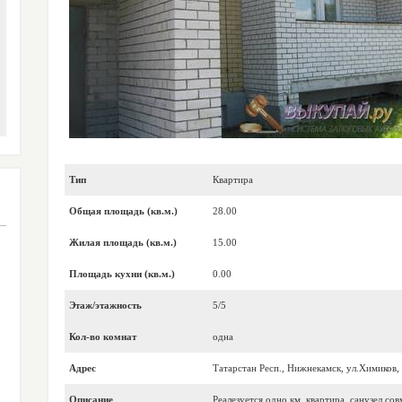
Тип
Квартира
Общая площадь (кв.м.)
28.00
Жилая площадь (кв.м.)
15.00
Площадь кухни (кв.м.)
0.00
Этаж/этажность
5/5
Кол-во комнат
одна
Адрес
Татарстан Респ., Нижнекамск, ул.Химиков, 
Описание
Реалезуется одно км. квартира, санузел со