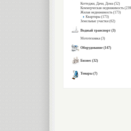
Коттеджи, Дачи, Дома (52)
Коммерческая недвижимость (239
Жилая недвижимость (173)
Квартиры (173)
Земельные участки (62)
Водный транспорт (3)
Мототехника (3)
Оборудование (147)
Бизнес (32)
Товары (7)