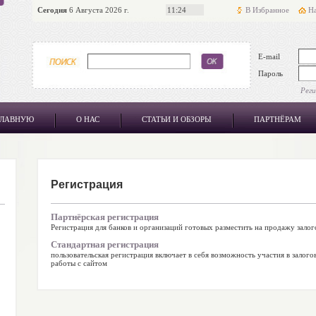
Сегодня
6 Августа 2026 г.
11:24
В Избранное
На
E-mail
Пароль
Рег
ГЛАВНУЮ
О НАС
СТАТЬИ И ОБЗОРЫ
ПАРТНЁРАМ
Регистрация
Партнёрская регистрация
Регистрация для банков и организаций готовых разместить на продажу зало
Стандартная регистрация
пользовательская регистрация включает в себя возможность участия в зало
работы с сайтом