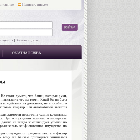
 главную
Написать письмо
истрация
|
Забыли пароль?
ОБРАТНАЯ СВЯЗЬ
ры
е стоит думать, что банки, потирая руки,
и выставить его на торги. Какой бы ни была
а воздействия на должника, не способного
оговых квартир или автомобилей является
недвижимости невыгодна самим кредитным
ка. При отчуждении залогового имущества
 далеко не всегда компенсирует убытки по
реализовать конфискованное имущество по
ри отчуждении предмета залога – фактор
К тому же банкам приходится заниматься