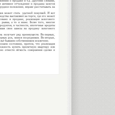
влений о продаже и т.д. Другими словами,
м активное отчуждение и продажа залогов
трудное положение, вправе рассчитывать на
ов может стать удачной покупкой. И вот
одства выставляют на торги, где его может
овано в продаже, реализация залогового
а рынка, а то и ниже. Более того, многие
родуктов, в частности, ипотечные кредиты
вышая свои шансы на продажу залогового
ь получает ряд преимуществ. Во-первых,
ервых рук, минуя посредников. Во-вторых,
жильё бывшим собственником исключено.
ошем состоянии, притом, что реализация
зможность купить приличную квартиру или
о отнести лёгкость совершения сделки и