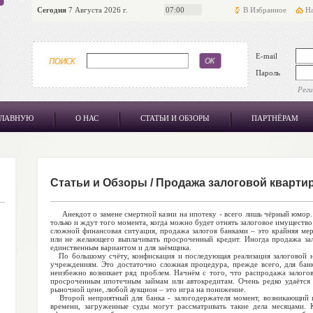
Сегодня
7 Августа 2026 г.
07:00
В Избранное
На
E-mail
Пароль
Рег
ГЛАВНУЮ
О НАС
СТАТЬИ И ОБЗОРЫ
ПАРТНЁРАМ
Статьи и Обзоры
/
Продажа залоговой кварти
Анекдот о замене смертной казни на ипотеку - всего лишь чёрный юмор. Н
только и ждут того момента, когда можно будет отнять залоговое имущество 
сложной финансовая ситуация, продажа залогов банками – это крайняя мер
или не желающего выплачивать просроченный кредит. Иногда продажа зал
единственным вариантом и для заёмщика.
По большому счёту, конфискация и последующая реализация залоговой 
учреждениям. Это достаточно сложная процедура, прежде всего, для бан
неизбежно возникает ряд проблем. Начнём с того, что распродажа залогов
просроченным ипотечным займам или автокредитам. Очень редко удаётся 
рыночной цене, любой аукцион – это игра на понижение.
Второй неприятный для банка - залогодержателя момент, возникающий п
времени, загруженные суды могут рассматривать такие дела месяцами. 