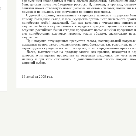
оформлением необходимых в таких случаях документов, размещением объя
банк должен иметь необходимые ресурсы. И, наконец, в третьих, слишко
)
банками может оттолкнуть потенциальных клиентов - человек, попавший в 
помощь и понимание, если ситуация в принципе разрешима.
С другой стороны, выставленное на продажу залоговое имущество банк
почему. Вышедшее из-под залога имущество органы исполнительного произв
приобрести любой желающий. Так как кредитное учреждение заинтерес
имущества банков осуществляется в пределах среднего ценового сегмент
ведущие российские банки сегодня предлагают новые линейки кредитных п
для приобретения залоговых квартир, таким образом, значительно по
имущества.
При покупке отчуждённых предметов залога, потенциальный покупател
вышедшая из-под залога недвижимость приобретается, как говорится, из п
гарантируется юридическая чистота сделки, то есть предъявление прав на 
Далее, выставленные на продажу залоги, как правило, находятся в хор
залогового имущества проводится на открытых аукционах, т.е. есть во
машину и при этом сэкономить. К дополнительным плюсам покупки можн
широкий выбор.
18 декабря 2009 год.