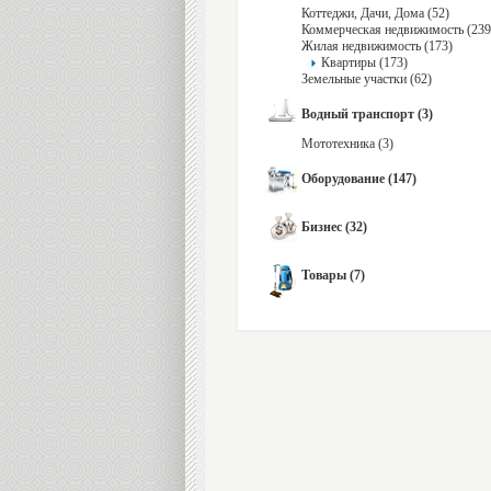
Коттеджи, Дачи, Дома (52)
Коммерческая недвижимость (239
Жилая недвижимость (173)
Квартиры (173)
Земельные участки (62)
Водный транспорт (3)
Мототехника (3)
Оборудование (147)
Бизнес (32)
Товары (7)