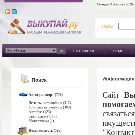
Сегодня
9 Августа 2026 г
НА ГЛАВНУЮ
О НАС
Информация
Поиск
Сайт
Вы
Автотранспорт (758)
помогае
Легковые автомобили (317)
Грузовые автомобили (300)
связат
Автобусы (23)
Спецтехника (117)
имущест
Мототехника (1)
"Контак
Недвижимость (526)