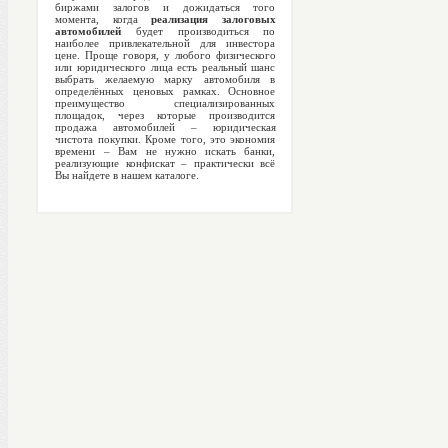
биржами залогов и дожидаться того
момента, когда
реализация залоговых
автомобилей
будет производиться по
наиболее привлекательной для инвестора
цене. Проще говоря, у любого физического
или юридического лица есть реальный шанс
выбрать желаемую марку автомобиля в
определённых ценовых рамках. Основное
преимущество специализированных
площадок, через которые производится
продажа автомобилей – юридическая
чистота покупки. Кроме того, это экономия
времени – Вам не нужно искать банки,
реализующие конфискат – практически всё
Вы найдете в нашем каталоге.