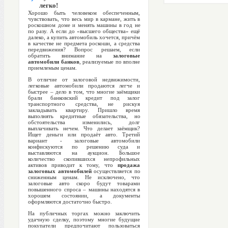
легко!
Хорошо быть человеком обеспеченным,
чувствовать, что весь мир в кармане, жить в
роскошном доме и менять машины в год не
по разу. А если до «высшего общества» ещё
далеко, а купить автомобиль хочется, причём
в качестве не предмета роскоши, а средства
передвижения? Вопрос решаем, если
обратить внимание на
залоговые
автомобили банков
, реализуемые по вполне
приемлемым ценам.
В отличие от залоговой недвижимости,
легковые автомобили продаются легче и
быстрее – дело в том, что многие заёмщики
брали банковский кредит под залог
транспортного средства, не рискуя
закладывать квартиру. Пришло время
выполнять кредитные обязательства, но
обстоятельства изменились, долг
выплачивать нечем. Что делает заёмщик?
Ищет деньги или продаёт авто. Третий
вариант - залоговые автомобили
конфискуются по решению суда и
выставляются на аукцион. Большое
количество скопившихся непрофильных
активов приводит к тому, что
продажа
залоговых автомобилей
осуществляется по
сниженным ценам. Не исключено, что
залоговые авто скоро будут товарами
повышенного спроса – машины находятся в
хорошем состоянии, а документы
оформляются достаточно быстро.
На публичных торгах можно заключить
удачную сделку, поэтому многие будущие
покупатели предпочитают пользоваться