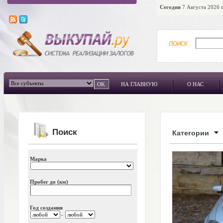
Сегодня
7 Августа 2026 г
НА ГЛАВНУЮ
О НАС
Поиск
Категории
Марка
Пробег до (км)
Год создания
-