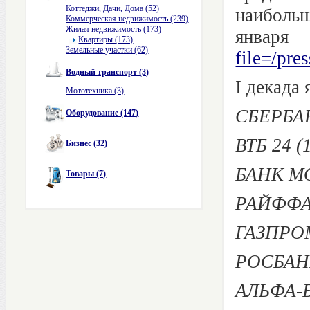
Коттеджи, Дачи, Дома (52)
наибольш
Коммерческая недвижимость (239)
Жилая недвижимость (173)
января
Квартиры (173)
Земельные участки (62)
file=/pr
Водный транспорт (3)
I декада 
Мототехника (3)
СБЕРБАН
Оборудование (147)
ВТБ 24 (
Бизнес (32)
БАНК МО
Товары (7)
РАЙФФА
ГАЗПРОМ
РОСБАНК
АЛЬФА-Б