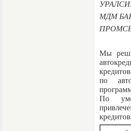
УРАЛСИБ
МДМ БАН
ПРОМСВЯ
Мы реши
автокре
кредитов
по авто
программ
По умо
привле
кредитов