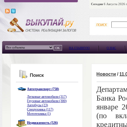
Сегодня
6 Августа 2026 г
НА ГЛАВНУЮ
О НАС
Новости
/
11.
Поиск
Департа
Автотранспорт (758)
Банка Ро
Легковые автомобили (317)
Грузовые автомобили (300)
январе 2
Автобусы (23)
Спецтехника (117)
(по вкл
Мототехника (1)
кредит
Недвижимость (526)