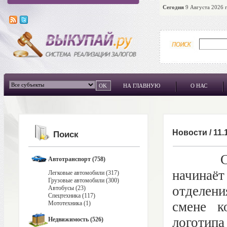
Сегодня
9 Августа 2026 г
НА ГЛАВНУЮ
О НАС
Новости
/
11.
Поиск
С 14
Автотранспорт (758)
начинаё
Легковые автомобили (317)
Грузовые автомобили (300)
отделени
Автобусы (23)
Спецтехника (117)
смене к
Мототехника (1)
логотипа
Недвижимость (526)