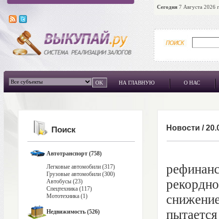
Сегодня
7 Августа 2026 г
НА ГЛАВНУЮ
О НАС
Новости
/
20.
Поиск
С 24 
Автотранспорт (758)
рефинанс
Легковые автомобили (317)
Грузовые автомобили (300)
рекордн
Автобусы (23)
Спецтехника (117)
снижени
Мототехника (1)
пытается
Недвижимость (526)