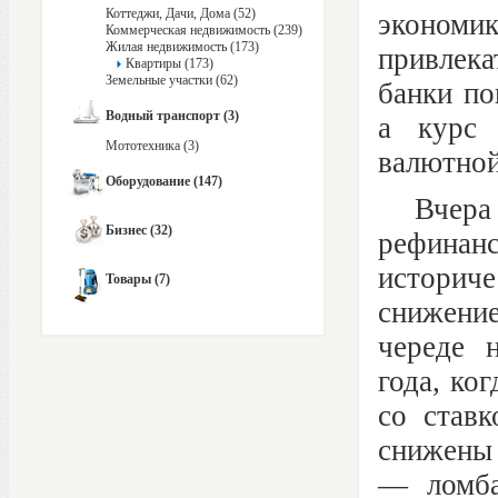
Коттеджи, Дачи, Дома (52)
экономи
Коммерческая недвижимость (239)
Жилая недвижимость (173)
привлек
Квартиры (173)
Земельные участки (62)
банки по
Водный транспорт (3)
а курс 
Мототехника (3)
валютной
Оборудование (147)
Вчера Ц
Бизнес (32)
рефинанс
истори
Товары (7)
снижени
череде 
года, ко
со ставк
снижены
— ломба