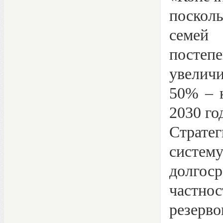
поскол
семей 
пост
увеличи
50% – 
2030 го
Стратег
систе
долгос
частно
резерво