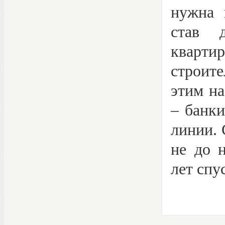
нужна 
став 
кварти
строит
этим н
– банк
линии. 
не до 
лет спу