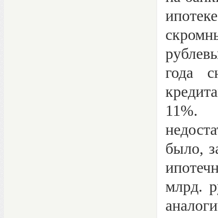
ипотек
скромн
рублев
года с
кредита
11%. 
недост
было, з
ипотеч
млрд. р
аналоги