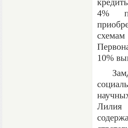
кредит
4% п
приобр
схем
Первон
10% вы
Замдир
социал
научны
Лилия
содер