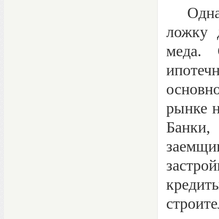
Однако
ложку 
меда. 
ипотеч
основн
рынке н
Банки,
заемщи
застро
кредит
строите