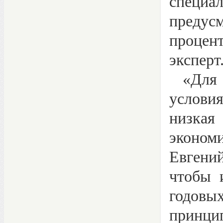
специа
преду
процен
эксперт
«Для р
услови
низкая
эконом
Евгени
чтобы 
годовы
принц