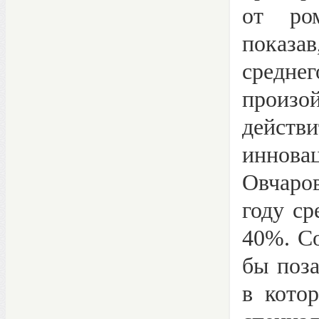
от ром
показа
средне
произо
дейст
иннова
Овчаро
году ср
40%. Со
бы поза
в кото