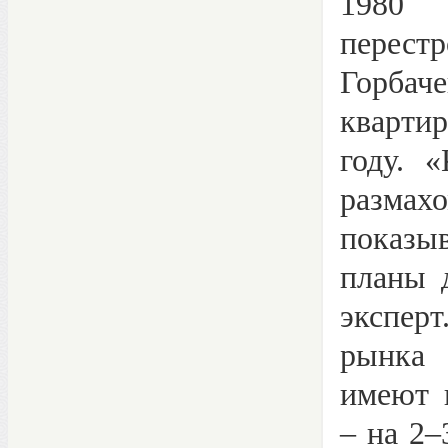
1980 
перес
Горба
кварти
году. 
размах
показыв
планы 
экспер
рынка
имеют 
– на 2–