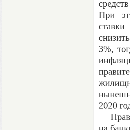
средст
При эт
ставки
снизит
3%, тог
инфляц
правит
жилищн
нынешни
2020 го
Правит
на банк