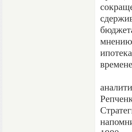
сокращ
сдержи
бюджет
мнению
ипотек
времене
В сво
аналит
Репчен
Страте
напомн