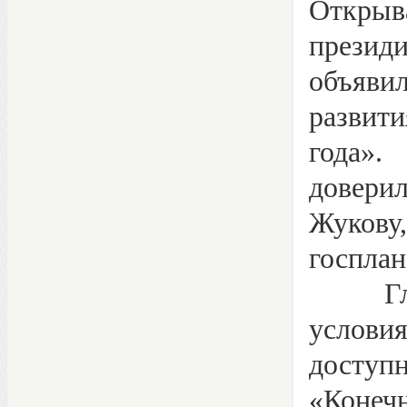
Открыв
презид
объяв
развити
года».
довери
Жукову
госплан
Главна
услови
досту
«Конечн