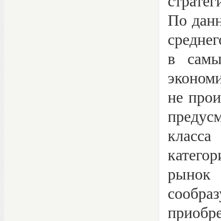
стратег
По дан
среднег
в самы
эконом
не про
предусм
класса
катего
рынок 
сообр
приобре