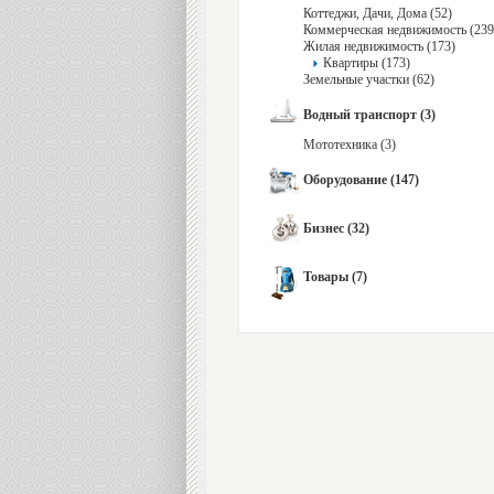
Коттеджи, Дачи, Дома (52)
Коммерческая недвижимость (239
Жилая недвижимость (173)
Квартиры (173)
Земельные участки (62)
Водный транспорт (3)
Мототехника (3)
Оборудование (147)
Бизнес (32)
Товары (7)