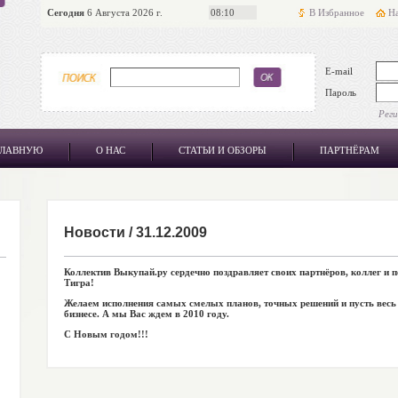
Сегодня
6 Августа 2026 г.
08:10
В Избранное
На
E-mail
Пароль
Рег
ГЛАВНУЮ
О НАС
СТАТЬИ И ОБЗОРЫ
ПАРТНЁРАМ
Новости
/
31.12.2009
Коллектив Выкупай.ру сердечно поздравляет своих партнёров, коллег и 
Тигра!
Желаем исполнения самых смелых планов, точных решений и пусть весь 
бизнесе. А мы Вас ждем в 2010 году.
С Новым годом!!!