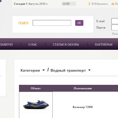
Сегодня
9 Августа 2026 г.
14:09
В Избранное
На
E-mail
Пароль
Рег
ГЛАВНУЮ
О НАС
СТАТЬИ И ОБЗОРЫ
ПАРТНЁРАМ
/
Категории
Водный транспорт
Объект
Наменование
Кальмар 720Н