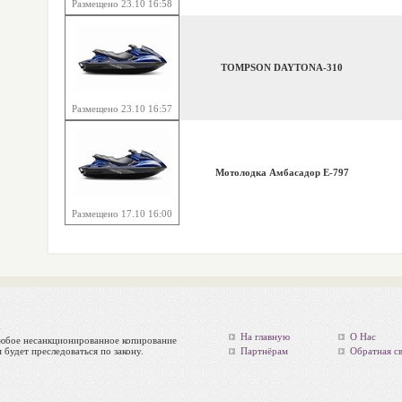
Размещено 23.10 16:58
TOMPSON DAYTONA-310
Размещено 23.10 16:57
Мотолодка Амбасадор Е-797
Размещено 17.10 16:00
у
На главную
О Нас
Любое несанкционированное копирование
будет преследоваться по закону.
Партнёрам
Обратная св