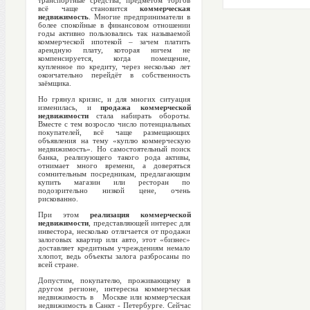
транспортные средства, предметом торгов
всё чаще становится
коммерческая
недвижимость
. Многие предприниматели в
более спокойные в финансовом отношении
годы активно пользовались так называемой
коммерческой ипотекой – зачем платить
арендную плату, которая ничем не
компенсируется, когда помещение,
купленное по кредиту, через несколько лет
окончательно перейдёт в собственность
заёмщика.
Но грянул кризис, и для многих ситуация
изменилась, и
продажа коммерческой
недвижимости
стала набирать обороты.
Вместе с тем возросло число потенциальных
покупателей, всё чаще размещающих
объявления на тему «куплю коммерческую
недвижимость». Но самостоятельный поиск
банка, реализующего такого рода активы,
отнимает много времени, а доверяться
сомнительным посредникам, предлагающим
купить магазин или ресторан по
подозрительно низкой цене, очень
рискованно.
При этом
реализация коммерческой
недвижимости
, представляющей интерес для
инвестора, несколько отличается от продажи
залоговых квартир или авто, этот «бизнес»
доставляет кредитным учреждениям немало
хлопот, ведь объекты залога разбросаны по
всей стране.
Допустим, покупателю, проживающему в
другом регионе, интересна коммерческая
недвижимость в Москве или коммерческая
недвижимость в Санкт - Петербурге. Сейчас