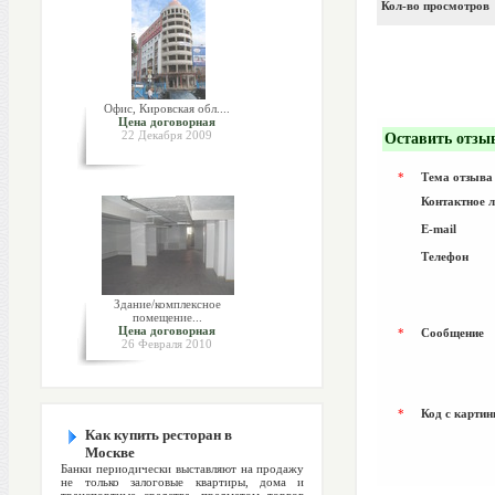
Кол-во просмотров
Офис, Кировская обл....
Цена договорная
22 Декабря 2009
Оставить отзы
*
Тема отзыва
Контактное 
E-mail
Телефон
Здание/комплексное
помещение...
Цена договорная
*
Сообщение
26 Февраля 2010
*
Код с картин
Как купить ресторан в
Москве
Банки периодически выставляют на продажу
не только залоговые квартиры, дома и