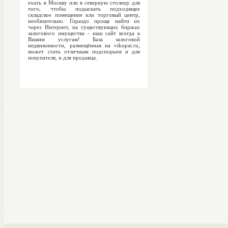
ехать в Москву или в северную столицу для
того, чтобы подыскать подходящее
складское помещение или торговый центр,
необязательно. Гораздо проще найти их
через Интернет, на существующих биржах
залогового имущества - наш сайт всегда к
Вашим услугам! База залоговой
недвижимости, размещённая на vikupai.ru,
может стать отличным подспорьем и для
покупателя, и для продавца.