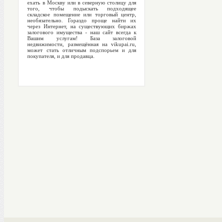
ехать в Москву или в северную столицу для
того, чтобы подыскать подходящее
складское помещение или торговый центр,
необязательно. Гораздо проще найти их
через Интернет, на существующих биржах
залогового имущества - наш сайт всегда к
Вашим услугам! База залоговой
недвижимости, размещённая на vikupai.ru,
может стать отличным подспорьем и для
покупателя, и для продавца.