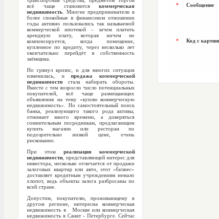
транспортные средства, предметом торгов
*
Сообщение
всё чаще становится
коммерческая
недвижимость
. Многие предприниматели в
более спокойные в финансовом отношении
годы активно пользовались так называемой
коммерческой ипотекой – зачем платить
арендную плату, которая ничем не
*
Код с картин
компенсируется, когда помещение,
купленное по кредиту, через несколько лет
окончательно перейдёт в собственность
заёмщика.
Но грянул кризис, и для многих ситуация
изменилась, и
продажа коммерческой
недвижимости
стала набирать обороты.
Вместе с тем возросло число потенциальных
покупателей, всё чаще размещающих
объявления на тему «куплю коммерческую
недвижимость». Но самостоятельный поиск
банка, реализующего такого рода активы,
отнимает много времени, а доверяться
сомнительным посредникам, предлагающим
купить магазин или ресторан по
подозрительно низкой цене, очень
рискованно.
При этом
реализация коммерческой
недвижимости
, представляющей интерес для
инвестора, несколько отличается от продажи
залоговых квартир или авто, этот «бизнес»
доставляет кредитным учреждениям немало
хлопот, ведь объекты залога разбросаны по
всей стране.
Допустим, покупателю, проживающему в
другом регионе, интересна коммерческая
недвижимость в Москве или коммерческая
недвижимость в Санкт - Петербурге. Сейчас