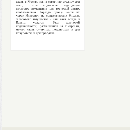
ехать в Москву или в северную столицу для
того, чтобы подыскать подходящее
складское помещение или торговый центр,
необязательно. Гораздо проще найти их
через Интернет, на существующих биржах
залогового имущества - наш сайт всегда к
Вашим услугам! База залоговой
недвижимости, размещённая на vikupai.ru,
может стать отличным подспорьем и для
покупателя, и для продавца.