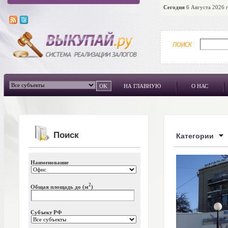
Сегодня
6 Августа 2026 г
НА ГЛАВНУЮ
О НАС
Поиск
Категории
Наименование
2
Общая площадь до (м
)
Субъект РФ