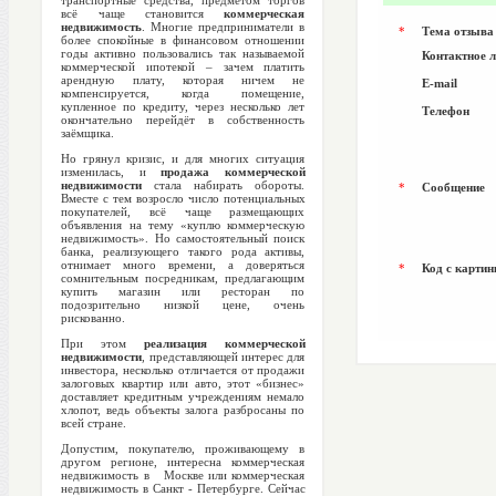
транспортные средства, предметом торгов
всё чаще становится
коммерческая
недвижимость
. Многие предприниматели в
*
Тема отзыва
более спокойные в финансовом отношении
годы активно пользовались так называемой
Контактное 
коммерческой ипотекой – зачем платить
арендную плату, которая ничем не
E-mail
компенсируется, когда помещение,
купленное по кредиту, через несколько лет
Телефон
окончательно перейдёт в собственность
заёмщика.
Но грянул кризис, и для многих ситуация
изменилась, и
продажа коммерческой
недвижимости
стала набирать обороты.
*
Сообщение
Вместе с тем возросло число потенциальных
покупателей, всё чаще размещающих
объявления на тему «куплю коммерческую
недвижимость». Но самостоятельный поиск
банка, реализующего такого рода активы,
отнимает много времени, а доверяться
*
Код с картин
сомнительным посредникам, предлагающим
купить магазин или ресторан по
подозрительно низкой цене, очень
рискованно.
При этом
реализация коммерческой
недвижимости
, представляющей интерес для
инвестора, несколько отличается от продажи
залоговых квартир или авто, этот «бизнес»
доставляет кредитным учреждениям немало
хлопот, ведь объекты залога разбросаны по
всей стране.
Допустим, покупателю, проживающему в
другом регионе, интересна коммерческая
недвижимость в Москве или коммерческая
недвижимость в Санкт - Петербурге. Сейчас