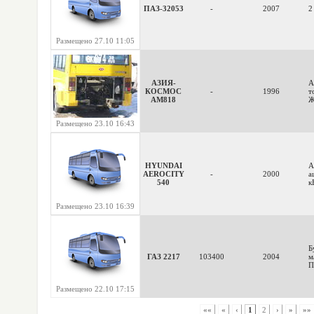
ПАЗ-32053
-
2007
2
Размещено 27.10 11:05
АЗИЯ-
А
КОСМОС
-
1996
т
АМ818
Ж
Размещено 23.10 16:43
HYUNDAI
А
AEROCITY
-
2000
а
540
кВ
Размещено 23.10 16:39
Б
ГАЗ 2217
103400
2004
м
П
Размещено 22.10 17:15
««
«
‹
1
2
›
»
»»