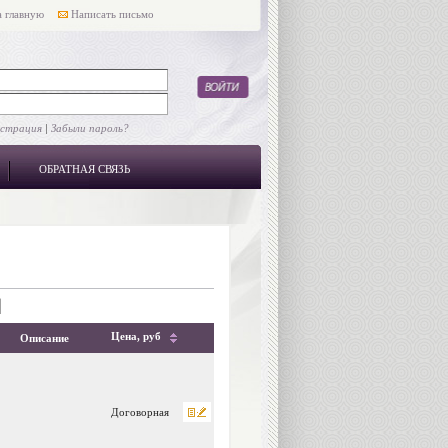
 главную
Написать письмо
истрация
|
Забыли пароль?
ОБРАТНАЯ СВЯЗЬ
Цена, руб
Описание
Договорная