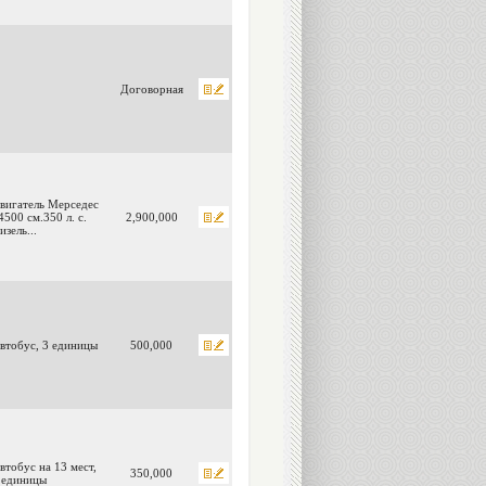
Договорная
вигатель Мерседес
4500 см.350 л. с.
2,900,000
изель...
втобус, 3 единицы
500,000
втобус на 13 мест,
350,000
 единицы