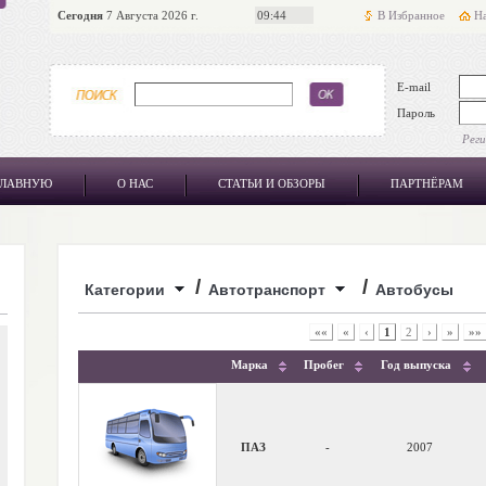
Сегодня
7 Августа 2026 г.
09:44
В Избранное
На
E-mail
Пароль
Рег
ГЛАВНУЮ
О НАС
СТАТЬИ И ОБЗОРЫ
ПАРТНЁРАМ
/
/
Категории
Автотранспорт
Автобусы
««
«
‹
1
2
›
»
»»
Марка
Пробег
Год выпуска
ПАЗ
-
2007