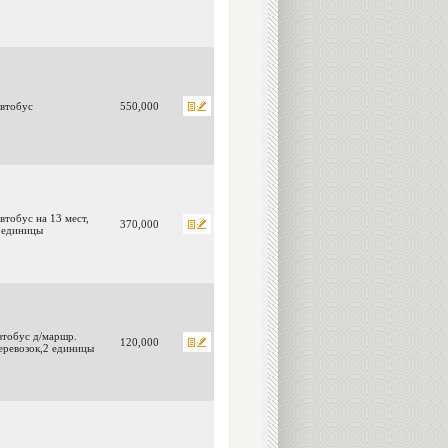
втобус
550,000
втобус на 13 мест,
370,000
 единицы
втобус д/маршр.
120,000
еревозок,2 единицы