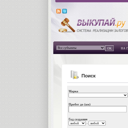
НА 
Поиск
Марка
Пробег до (км)
Год создания
-