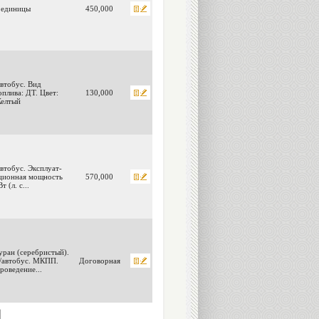
 единицы
450,000
втобус. Вид
оплива: ДТ. Цвет:
130,000
елтый
втобус. Эксплуат-
ционная мощность
570,000
т (л. с...
уран (серебристый).
/автобус. МКПП.
Договорная
роведение...