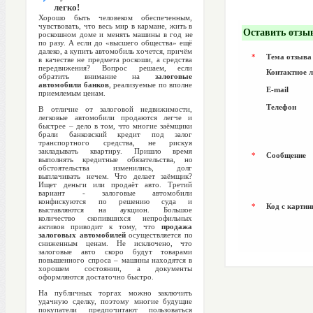
легко!
Хорошо быть человеком обеспеченным,
чувствовать, что весь мир в кармане, жить в
Оставить отзы
роскошном доме и менять машины в год не
по разу. А если до «высшего общества» ещё
далеко, а купить автомобиль хочется, причём
*
Тема отзыва
в качестве не предмета роскоши, а средства
передвижения? Вопрос решаем, если
Контактное 
обратить внимание на
залоговые
автомобили банков
, реализуемые по вполне
E-mail
приемлемым ценам.
Телефон
В отличие от залоговой недвижимости,
легковые автомобили продаются легче и
быстрее – дело в том, что многие заёмщики
брали банковский кредит под залог
транспортного средства, не рискуя
закладывать квартиру. Пришло время
*
Сообщение
выполнять кредитные обязательства, но
обстоятельства изменились, долг
выплачивать нечем. Что делает заёмщик?
Ищет деньги или продаёт авто. Третий
вариант - залоговые автомобили
конфискуются по решению суда и
*
Код с картин
выставляются на аукцион. Большое
количество скопившихся непрофильных
активов приводит к тому, что
продажа
залоговых автомобилей
осуществляется по
сниженным ценам. Не исключено, что
залоговые авто скоро будут товарами
повышенного спроса – машины находятся в
хорошем состоянии, а документы
оформляются достаточно быстро.
На публичных торгах можно заключить
удачную сделку, поэтому многие будущие
покупатели предпочитают пользоваться