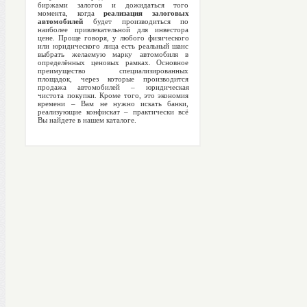
биржами залогов и дожидаться того
момента, когда
реализация залоговых
автомобилей
будет производиться по
наиболее привлекательной для инвестора
цене. Проще говоря, у любого физического
или юридического лица есть реальный шанс
выбрать желаемую марку автомобиля в
определённых ценовых рамках. Основное
преимущество специализированных
площадок, через которые производится
продажа автомобилей – юридическая
чистота покупки. Кроме того, это экономия
времени – Вам не нужно искать банки,
реализующие конфискат – практически всё
Вы найдете в нашем каталоге.