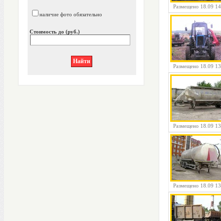
Размещено 18.09 14
наличие фото обязательно
Стоимость до (руб.)
Размещено 18.09 13
Размещено 18.09 13
Размещено 18.09 13