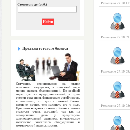
Размещено 27.10 11
Стоимость до (руб.)
Размещено 27.10 09
Продажа готового бизнеса
Размещено 27.10 09
Ситуацию, сложившуюся на рынке
залогового имущества, в известной мере
можно назвать благоприятной. По крайней
мере, для тех предпринимателей, которые
сумели сохранить финансовую устойчивость
и понимают, что купить готовый бизнес
намного проще, чем начинать его с нуля.
Размещено 27.10 08
При этом
покупка готового бизнеса
может
оказаться очень выгодной, так как на
сегодняшний день у кредиторов-
залогодержателей скопилось внушительное
количество залогового оборудования и
коммерческой недвижимости.