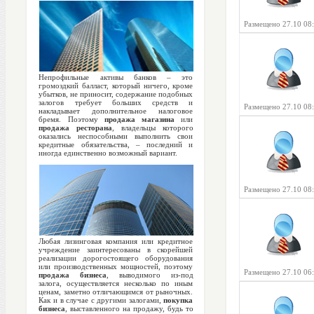
Размещено 27.10 08
Непрофильные активы банков – это
громоздкий балласт, который ничего, кроме
убытков, не приносит, содержание подобных
залогов требует больших средств и
Размещено 27.10 08
накладывает дополнительное налоговое
бремя. Поэтому
продажа магазина
или
продажа ресторана
, владельцы которого
оказались неспособными выполнить свои
кредитные обязательства, – последний и
иногда единственно возможный вариант.
Размещено 27.10 08
Любая лизинговая компания или кредитное
учреждение заинтересованы в скорейшей
реализации дорогостоящего оборудования
или производственных мощностей, поэтому
Размещено 27.10 06
продажа бизнеса
, выводимого из-под
залога, осуществляется несколько по иным
ценам, заметно отличающимся от рыночных.
Как и в случае с другими залогами,
покупка
бизнеса
, выставленного на продажу, будь то