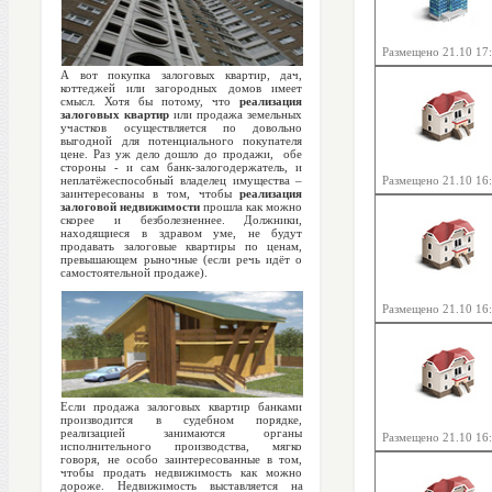
Размещено 21.10 17
А вот покупка залоговых квартир, дач,
коттеджей или загородных домов имеет
смысл. Хотя бы потому, что
реализация
залоговых квартир
или продажа земельных
участков осуществляется по довольно
выгодной для потенциального покупателя
цене. Раз уж дело дошло до продажи, обе
стороны - и сам банк-залогодержатель, и
неплатёжеспособный владелец имущества –
Размещено 21.10 16
заинтересованы в том, чтобы
реализация
залоговой недвижимости
прошла как можно
скорее и безболезненнее. Должники,
находящиеся в здравом уме, не будут
продавать залоговые квартиры по ценам,
превышающем рыночные (если речь идёт о
самостоятельной продаже).
Размещено 21.10 16
Если продажа залоговых квартир банками
производится в судебном порядке,
реализацией занимаются органы
Размещено 21.10 16
исполнительного производства, мягко
говоря, не особо заинтересованные в том,
чтобы продать недвижимость как можно
дороже. Недвижимость выставляется на